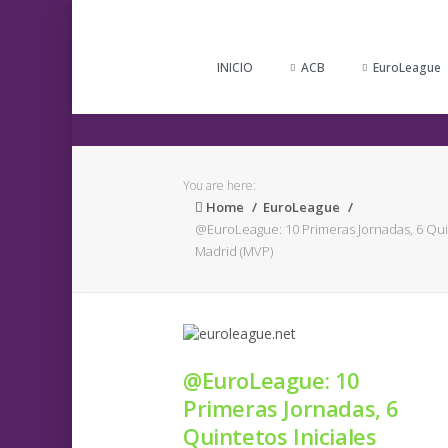
INICIO
ACB
EuroLeague
You are here:
Home
EuroLeague
@EuroLeague: 10 Primeras Jornadas, 6 Quint
Madrid (MVP)
@EuroLeague: 10
Primeras Jornadas, 6
Quintetos Iniciales