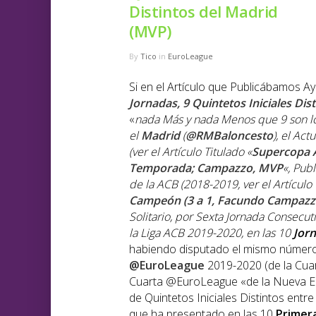
Distintos del Madrid
(MVP)
By
Tico
in
EuroLeague
Si en el Artículo que Publicábamos Ay
Jornadas, 9 Quintetos Iniciales Dis
«
nada Más y nada Menos que 9 son l
el
Madrid
(
@RMBaloncesto
),
el Act
(ver el Artículo Titulado «
Supercopa A
Temporada; Campazzo, MVP
«, Pub
de la ACB (2018-2019, ver el Artículo 
Campeón (3 a 1, Facundo Campazz
Solitario, por Sexta Jornada Consecuti
la Liga ACB 2019-2020, en las 10
Jor
habiendo disputado el mismo número 
@EuroLeague
2019-2020 (de la Cua
Cuarta @EuroLeague «de la Nueva Er
de Quintetos Iniciales Distintos entr
que ha presentado en las 10
Primer