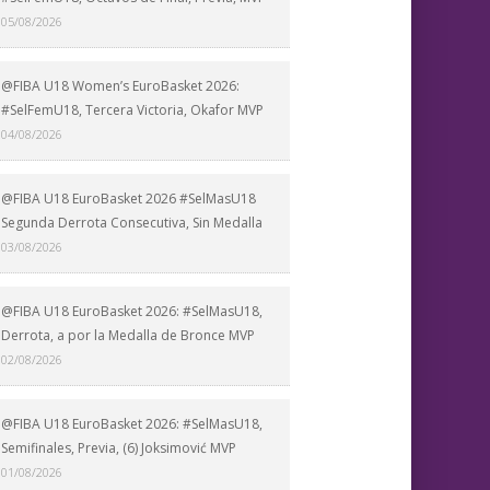
05/08/2026
@FIBA U18 Women’s EuroBasket 2026:
#SelFemU18, Tercera Victoria, Okafor MVP
04/08/2026
@FIBA U18 EuroBasket 2026 #SelMasU18
Segunda Derrota Consecutiva, Sin Medalla
03/08/2026
@FIBA U18 EuroBasket 2026: #SelMasU18,
Derrota, a por la Medalla de Bronce MVP
02/08/2026
@FIBA U18 EuroBasket 2026: #SelMasU18,
Semifinales, Previa, (6) Joksimović MVP
01/08/2026