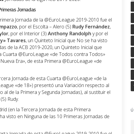
5 Primeras Jornadas
 Primera Jornada de la @EuroLeague 2019-2010 fue el
ampazzo
, por el Escolta – Alero (5)
Rudy Fernández
,
ylor
, por el Interior (3)
Anthony Randolph
y por el
dy» Tavares
, un Quinteto Inicial que No se ha visto
as de la ACB 2019-2020, un Quinteto Inicial que
sta Cuarta @EuroLeague «de Todos contra Todos»
 Nueva Era», de esta Primera @EuroLeague «de
 Tercera Jornada de esta Cuarta @EuroLeague «de la
eague «de 18») presentó una Variación respecto al
 al de la Primera y Segunda Jornadas), al sustituir el
(5) Rudy.
drid (en la Tercera Jornada de esta Primera
Ú
 visto en Ninguna de las 10 Primeras Jornadas de
 Cuarta Jornada de esta @EuroLeague 2019-2010 fue el