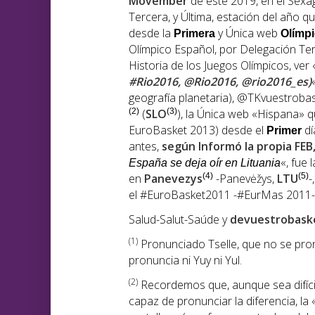
Movember
de este 2019, en el Sexa
Tercera, y Última, estación del año qu
desde la
y Única web
Primera
Olímp
Olímpico Español, por Delegación Terr
Historia de los Juegos Olímpicos, ver 
#Rio2016, @Rio2016, @rio2016_es)
geografía planetaria), @TKvuestroba
(2)
(
SLO
(3)
), la Única web «Hispana» 
EuroBasket 2013) desde el
dí
Primer
antes,
según Informó la propia FE
«, fue
España se deja oír en Lituania
en
Panevezys
(4)
-Panevėžys,
LTU
(5)
-
el #EuroBasket2011 -#EurMas 2011-, t
Salud-Salut-Saúde y
devuestrobask
(1
)
Pronunciado Tselle, que no se pronu
pronuncia ni Yuy ni Yul.
(2)
Recordemos que, aunque sea difíci
capaz de pronunciar la diferencia, la 