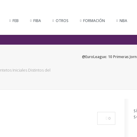
FEB
FIBA
OTROS
FORMACIÓN
NBA
@EuroLeague: 10 Primeras Jornad
etos Iniciales Distintos del
S
S
0