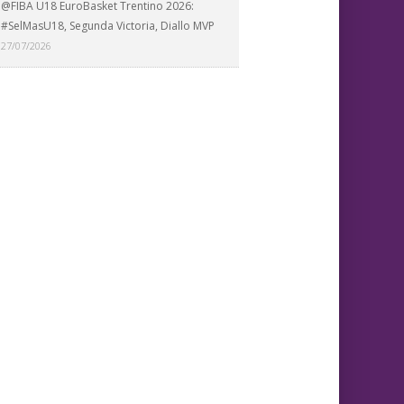
@FIBA U18 EuroBasket Trentino 2026:
#SelMasU18, Segunda Victoria, Diallo MVP
27/07/2026