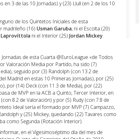
s en 3 de las 10 Jornadas) y (23) Llull (en 2 de los 10
guno de los Quintetos Iniciales de esta
r madrileño (16)
Usman Garuba
, ni el Escolta (20)
 Laprovíttola
ni el Interior (25)
Jordan Mickey
.
as Jornadas de esta Cuarta @EuroLeague «de Todos
or Valoración Media por Partido, ha sido (7)
dia), seguido por (3) Randolph (con 13.2 de
 del Madrid en estas 10 Primeras Jornadas), por (25)
), por (14) Deck (con 11.3 de Media), por (22)
 pasa de MVP en la ACB a Quinto, Tercer Interior, en
con 8.2 de Valoración) y por (5) Rudy (con 7.8 de
inteto Ideal sería el formado por MVP (7) Campazzo,
) Randolph y (25) Mickey, quedando (22) Tavares como
uba como Segunda (Rotación Interior).
nformar, en el Vigesimoséptimo día del mes de