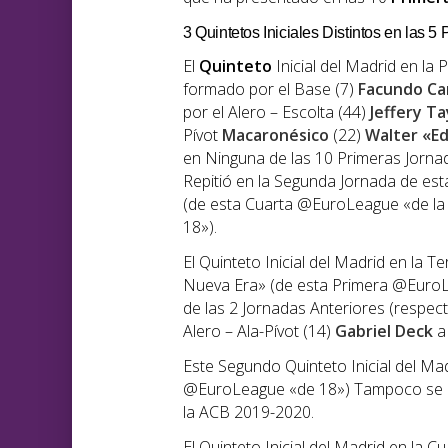
3 Quintetos Iniciales Distintos en las 
El
Quinteto
Inicial del Madrid en la
formado por el Base (7)
Facundo C
por el Alero – Escolta (44)
Jeffery Ta
Pívot
Macaronésico
(22)
Walter «E
en Ninguna de las 10 Primeras Jornad
Repitió en la Segunda Jornada de e
(de esta Cuarta @EuroLeague «de la
18»).
El Quinteto Inicial del Madrid en la
Nueva Era» (de esta Primera @EuroL
de las 2 Jornadas Anteriores (respecto
Alero – Ala-Pívot (14)
Gabriel Deck
a 
Este Segundo Quinteto Inicial del Ma
@EuroLeague «de 18») Tampoco se ha
la ACB 2019-2020.
El Quinteto Inicial del Madrid en la