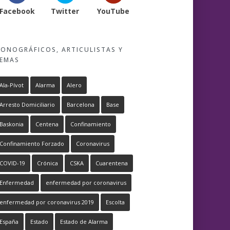
Facebook
Twitter
YouTube
ONOGRÁFICOS, ARTICULISTAS Y
EMAS
Ala-Pívot
Alarma
Alero
Arresto Domiciliario
Barcelona
Base
Baskonia
Centena
Confinamiento
Confinamiento Forzado
Coronavirus
COVID-19
Crónica
CSKA
Cuarentena
Enfermedad
enfermedad por coronavirus
enfermedad por coronavirus 2019
Escolta
España
Estado
Estado de Alarma