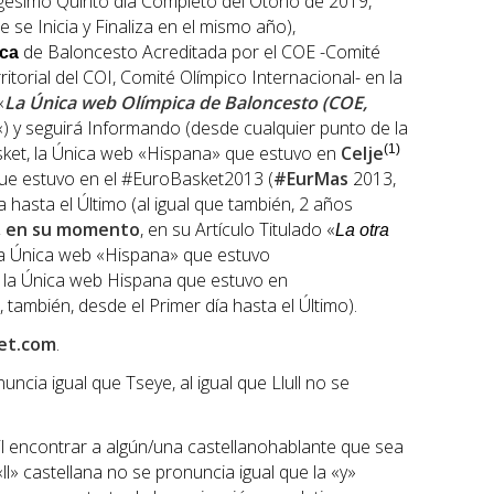
gésimo Quinto día Completo del Otoño de 2019,
e se Inicia y Finaliza en el mismo año),
de Baloncesto Acreditada por el COE -Comité
ica
itorial del COI, Comité Olímpico Internacional- en la
«
La Única web Olímpica de Baloncesto (COE,
«) y seguirá Informando (desde cualquier punto de la
sket, la Única web «Hispana» que estuvo en
Celje
(1)
que estuvo en el #EuroBasket2013 (
#EurMas
2013,
a hasta el Último (al igual que también, 2 años
B, en su momento
, en su Artículo Titulado «
La otra
 la Única web «Hispana» que estuvo
, la Única web Hispana que estuvo en
ambién, desde el Primer día hasta el Último).
et.com
.
ncia igual que Tseye, al igual que Llull no se
l encontrar a algún/una castellanohablante que sea
«ll» castellana no se pronuncia igual que la «y»