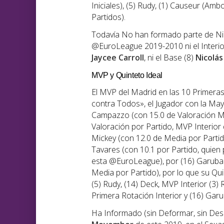
Iniciales), (5) Rudy, (1) Causeur (Ambo
Partidos).
Todavía No han formado parte de Nin
@EuroLeague 2019-2010 ni el Interio
Jaycee Carroll
, ni el Base (8)
Nicolás
MVP y Quinteto Ideal
El MVP del Madrid en las 10 Primer
contra Todos», el Jugador con la May
Campazzo (con 15.0 de Valoración Me
Valoración por Partido, MVP Interior
Mickey (con 12.0 de Media por Partido
Tavares (con 10.1 por Partido, quien
esta @EuroLeague), por (16) Garuba (
Media por Partido), por lo que su Qu
(5) Rudy, (14) Deck, MVP Interior (3
Primera Rotación Interior y (16) Gar
Ha Informado (sin Deformar, sin Desi