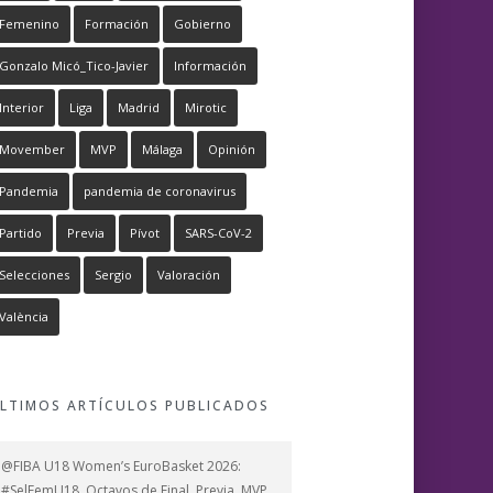
Femenino
Formación
Gobierno
Gonzalo Micó_Tico-Javier
Información
Interior
Liga
Madrid
Mirotic
Movember
MVP
Málaga
Opinión
Pandemia
pandemia de coronavirus
Partido
Previa
Pívot
SARS-CoV-2
Selecciones
Sergio
Valoración
València
LTIMOS ARTÍCULOS PUBLICADOS
@FIBA U18 Women’s EuroBasket 2026:
#SelFemU18, Octavos de Final, Previa, MVP