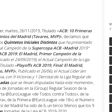
M
T
er, martes, 26/11/2019, Titulado «
ACB: 10 Primeras
tintos del Madrid (Tavares, MVP)
«, decíamos que
os
Quintetos
Iniciales
Distintos
que ha presentado
ual Campeón de la
Supercopa
ACB
«
Madrid
2019″
CB 2019: El Madrid, Primer Campeón de la
licado el 24/09/2019
), el Actual Campeón de la Liga
Titulado «
Playoffs ACB 2019, Final: El Madrid,
o, MVP)
«, Publicado el 26/06), el Actual Líder (en
va, con 9 Victorias y 1 Derrota) de la
Liga Regular de
nadas
que se llevan disputadas hasta este momento
«,
de Jornadas en la (Group) Regular Season de la
rta @EuroLeague «de Todos contra Todos», de la
a», de la Primera @EuroLeague «de 18»), el Número
e sí del Madrid ha sido de 6, un tercio Menos que los 9
as
Jornadas de la Liga ACB 2019-2020.