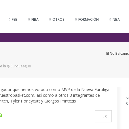
FEB
FIBA
OTROS
FORMACIÓN
NBA
El No Balcáni
 de la @EuroLeague
S
S
a
0