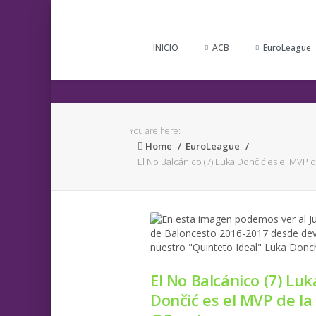
INICIO
ACB
EuroLeague
You are here:
Home
EuroLeague
El No Balcánico (7) Luka Dončić es el MVP
El No Balcánico (7) Luk
Dončić es el MVP de la