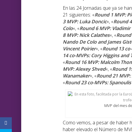
En las 24 Jornadas que ya se ha
21 siguientes: «
Round 1 MVP: Pi
3 MVP: Luka Doncic
«, «
Round 4
Colo
«, «
Round 6 MVP: Vladimir
8 MVP: Nick Calathes
«, «
Round 
Nando De Colo and James Gist
Vincent Poirier
«, «
Round 13 co
14 co-MVPs: Cory Higgins and 
«
Round 16 MVP: Malcolm Tho
MVP: Alexey Shved
«, «
Round 1
Wanamaker
«, «
Round 21 MVP: 
«
Round 23 co-MVPs: Spanoulis
MVP del mes d
Como vemos, a pesar de haber h
haber elevado el Número de MV