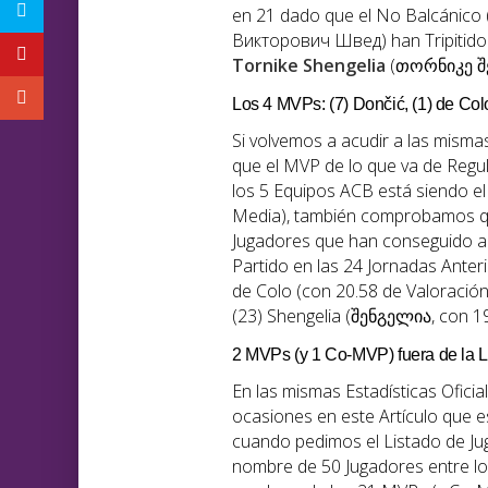
en 21 dado que el No Balcánico (
Викторович Швед) han Tripitido 
Tornike
Shengelia
(თორნიკე შე
Los 4 MVPs: (7) Dončić, (1) de Col
Si volvemos a acudir a las mism
que el MVP de lo que va de Regu
los 5 Equipos ACB está siendo el
Media), también comprobamos que
Jugadores que han conseguido al
Partido en las 24 Jornadas Ante
de Colo (con 20.58 de Valoración
(23) Shengelia (შენგელია, con 1
2 MVPs (y 1 Co-MVP) fuera de la L
En las mismas Estadísticas Ofici
ocasiones en este Artículo que e
cuando pedimos el Listado de J
nombre de 50 Jugadores entre lo