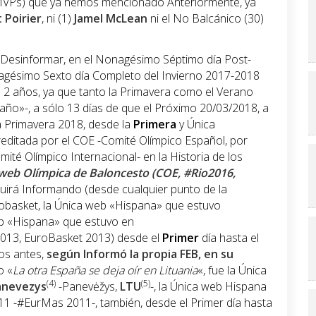
MVPs) que ya hemos mencionado Anteriormente, ya
 Poirier
, ni (1)
Jamel McLean
ni el No Balcánico (30)
 Desinformar, en el Nonagésimo Séptimo día Post-
agésimo Sexto día Completo del Invierno 2017-2018
e 2 años, ya que tanto la Primavera como el Verano
ño»-, a sólo 13 días de que el Próximo 20/03/2018, a
 la Primavera 2018, desde la
Primera
y Única
ditada por el COE -Comité Olímpico Español, por
mité Olímpico Internacional- en la Historia de los
web Olímpica de Baloncesto (COE, #Rio2016,
guirá Informando (desde cualquier punto de la
robasket, la Única web «Hispana» que estuvo
eb «Hispana» que estuvo en
013, EuroBasket 2013) desde el
Primer
día hasta el
ños antes,
según Informó la propia FEB, en su
o «
La otra España se deja oír en Lituania
«, fue la Única
(4)
(5)
anevezys
-Panevėžys,
LTU
-, la Única web Hispana
1 -#EurMas 2011-, también, desde el Primer día hasta