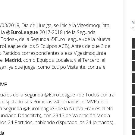
M
03/2018, Día de Huelga, se Inicie la Vigesimoquinta
T
 la
@EuroLeague
2017-2018 (de la Segunda
Todos», de la Segunda @EuroLeague «de la Nueva
uroLeague de los 5 Equipos ACB), Antes de que 3 de
 Partidos correspondientes a esa Vigesimoquinta
 el
Madrid
, como Equipos Locales, y el Tercero, el
lga», ya que juega, como Equipo Visitante, contra el
 MVP
Oficiales de la Segunda @EuroLeague «de Todos contra
 disputado sus Primeras 24 Jornadas, el MVP de lo
ta Segunda @EuroLeague «de la Nueva Era» es el No
unciado Dónchitch), con 23.13 de Valoración Media
los 24 Partidos, habiendo disputado las 24 Jornadas).
da