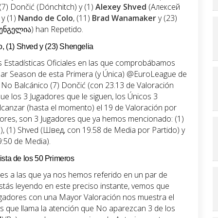
7) Dončić (Dónchitch) y (1)
Alexey
Shved
(Алексей
y (1)
Nando
de Colo
, (11)
Brad Wanamaker
y (23)
ნგელია) han Repetido.
o, (1) Shved y (23) Shengelia
as Estadísticas Oficiales en las que comprobábamos
lar Season de esta Primera (y Única) @EuroLeague de
 No Balcánico (7) Dončić (con 23.13 de Valoración
 los 3 Jugadores que le siguen, los Únicos 3
canzar (hasta el momento) el 19 de Valoración por
riores, son 3 Jugadores que ya hemos mencionado: (1)
), (1) Shved (Швед, con 19.58 de Media por Partido) y
9:50 de Media).
ista de los 50 Primeros
ales a las que ya nos hemos referido en un par de
stás leyendo en este preciso instante, vemos que
ugadores con una Mayor Valoración nos muestra el
s que llama la atención que No aparezcan 3 de los