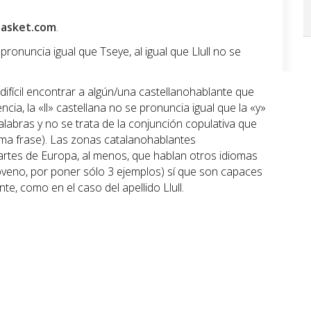
asket.com
.
ronuncia igual que Tseye, al igual que Llull no se
fícil encontrar a algún/una castellanohablante que
cia, la «ll» castellana no se pronuncia igual que la «y»
labras y no se trata de la conjunción copulativa que
sma frase). Las zonas catalanohablantes
rtes de Europa, al menos, que hablan otros idiomas
sloveno, por poner sólo 3 ejemplos) sí que son capaces
te, como en el caso del apellido Llull.