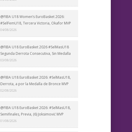
@FIBA U18 Women’s EuroBasket 2026:
#SelFemU18, Tercera Victoria, Okafor MVP
04/08/2026
@FIBA U18 EuroBasket 2026 #SelMasU18
Segunda Derrota Consecutiva, Sin Medalla
03/08/2026
@FIBA U18 EuroBasket 2026: #SelMasU18,
Derrota, a por la Medalla de Bronce MVP
02/08/2026
@FIBA U18 EuroBasket 2026: #SelMasU18,
Semifinales, Previa, (6) Joksimović MVP
01/08/2026