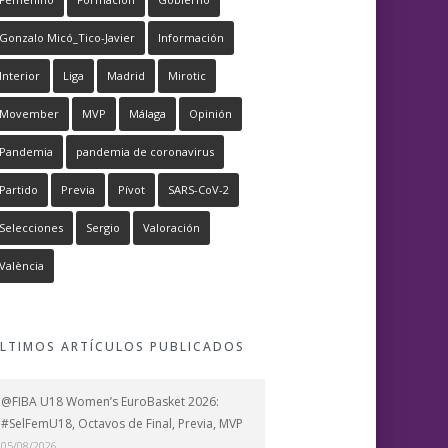
Gonzalo Micó_Tico-Javier
Información
Interior
Liga
Madrid
Mirotic
Movember
MVP
Málaga
Opinión
Pandemia
pandemia de coronavirus
Partido
Previa
Pívot
SARS-CoV-2
Selecciones
Sergio
Valoración
València
LTIMOS ARTÍCULOS PUBLICADOS
@FIBA U18 Women’s EuroBasket 2026:
#SelFemU18, Octavos de Final, Previa, MVP
05/08/2026