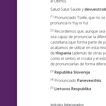
el Último).
Salud-Salut-Saúde y
devuestrob
(1)
Pronunciado Tselle, que no se p
pronuncia ni Yuy ni Yul.
(2)
Recordemos que, aunque sea di
sea capaz de pronunciar la diferen
castellana (que forma parte de pa
acabamos de utilizar en esta mi
de
Hispania
(además de otras pa
como el serbio, el croata y el e
de pronunciarlas de forma diferen
(3)
Republika Slovenija
(
4)
Pronunciado
Paneveezhiis
.
(5)
Lietuvos Respublika
Artículos Relacionados: