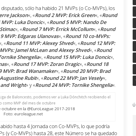
n disputado, sólo ha habido 21 MVPs (o Co-MVPs), los
erre Jackson
«, «
Round 2 MVP: Erick Green
«, «
Round
 MVP: Luka Doncic
«, «
Round 5 MVP: Nando De
 Stimac
«, «
Round 7 MVP: Errick McCollum
«, «
Round
9 MVP: Edgaras Ulanovas
«, «
Round 10 co-MVPs:
«, «
Round 11 MVP: Alexey Shved
«, «
Round 12 MVP:
-MVPs: Jamel McLean and Alexey Shved
«, «
Round
Tornike Shengelia
«, «
Round 15 MVP: Luka Doncic
«,
mas
«, «
Round 17 MVP: Zoran Dragic
«, «
Round 18
9 MVP: Brad Wanamaker
«, «
Round 20 MVP: Brad
Augustine Rubit
«, «
Round 22 MVP: Jan Vesely
«,
 and Wright
» y «
Round 24 MVP: Tornike Shengelia
«.
Ú
e octubre en la @EuroLeague 2017-2018
Foto: euroleague.net
abido hasta 4 Jornada con Co-MVPs, lo que podría
Ps (y Co-MVPs) hasta 28, este Número se ha quedado