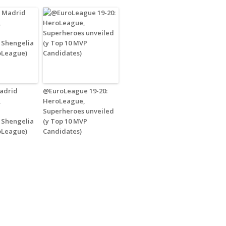
adrid
@EuroLeague 19-20:
,
HeroLeague,
Superheroes unveiled
, Shengelia
(y Top 10 MVP
oLeague)
Candidates)