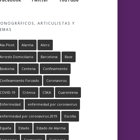
ONOGRÁFICOS, ARTICULISTAS Y
EMAS
Ala-Pívot
Alarma
Alero
Arresto Domiciliario
Barcelona
Base
Baskonia
Centena
Confinamiento
Confinamiento Forzado
Coronavirus
COVID-19
Crónica
CSKA
Cuarentena
Enfermedad
enfermedad por coronavirus
enfermedad por coronavirus 2019
Escolta
España
Estado
Estado de Alarma
Femenino
Formación
Gobierno