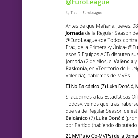
@EuroLeague
By
Tico
in
EuroLeague
Antes de que Mañana, jueves, 08/
Jornada
de la Regular Season de
@EuroLeague «de Todos contra 
Era», de la Primera -y Única- @E
esos 5 Equipos ACB disputen sus
Jornada (2 de ellos, el
València
y
Baskonia
, en «Territorio de Hue
València), hablemos de MVPs.
El No Balcánico (7) Luka Dončić,
Si acudimos a las Estadísticas 
Todos», vemos que, tras haberse
que va de Regular Season de es
Balcánico
(7)
Luka Dončić
(pron
por Partido (habiendo disputado 
21 MVPs (o Co-MVPs) de la Jorna