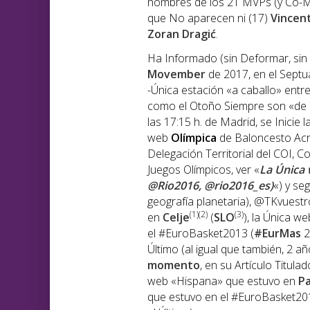
nombres de los 21 MVPs (y Co-
que No aparecen ni (17)
Vincent
Zoran Dragić
.
Ha Informado (sin Deformar, sin
Movember
de 2017, en el Septu
-Única estación «a caballo» entr
como el Otoño Siempre son «de a
las 17:15 h. de Madrid, se Inicie
web
Olímpica
de Baloncesto Acre
Delegación Territorial del COI, Co
Juegos Olímpicos, ver «
La Única 
@Rio2016, @rio2016_es)
«) y se
geografía planetaria), @TKvuest
(1)(2)
(3)
en
Celje
(
SLO
), la Única w
el #EuroBasket2013 (
#EurMas
2
Último (al igual que también, 2 a
momento
, en su Artículo Titulad
web «Hispana» que estuvo en
P
que estuvo en el #EuroBasket201