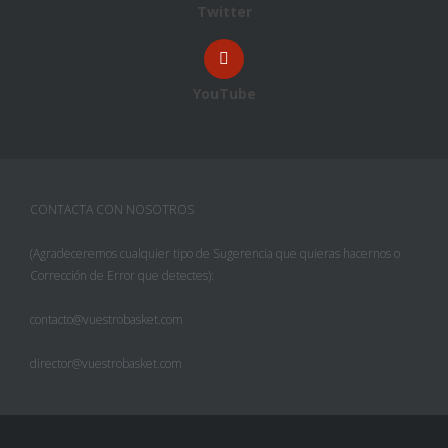
Twitter
YouTube
CONTACTA CON NOSOTROS
(Agradeceremos cualquier tipo de Sugerencia que quieras hacernos o
Corrección de Error que detectes):
contacto@vuestrobasket.com
director@vuestrobasket.com