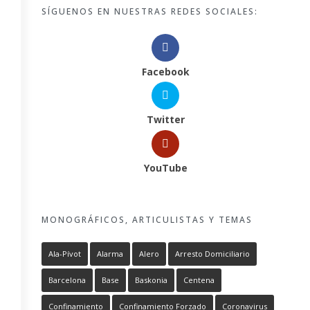
SÍGUENOS EN NUESTRAS REDES SOCIALES:
Facebook
Twitter
YouTube
MONOGRÁFICOS, ARTICULISTAS Y TEMAS
Ala-Pívot
Alarma
Alero
Arresto Domiciliario
Barcelona
Base
Baskonia
Centena
Confinamiento
Confinamiento Forzado
Coronavirus