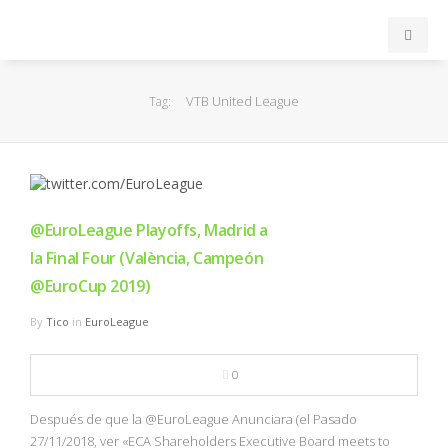
INICIO
VTB United League
Tag:
ACB
EuroLeague
@EuroLeague Playoffs, Madrid a
FEB
la Final Four (València, Campeón
@EuroCup 2019)
FIBA
By
Tico
in
EuroLeague
OTROS
0
FORMACIÓN
Después de que la @EuroLeague Anunciara (el Pasado
27/11/2018, ver «ECA Shareholders Executive Board meets to