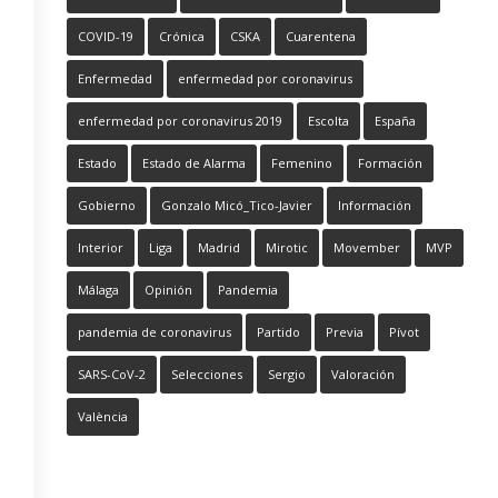
COVID-19
Crónica
CSKA
Cuarentena
Enfermedad
enfermedad por coronavirus
enfermedad por coronavirus 2019
Escolta
España
Estado
Estado de Alarma
Femenino
Formación
Gobierno
Gonzalo Micó_Tico-Javier
Información
Interior
Liga
Madrid
Mirotic
Movember
MVP
Málaga
Opinión
Pandemia
pandemia de coronavirus
Partido
Previa
Pívot
SARS-CoV-2
Selecciones
Sergio
Valoración
València