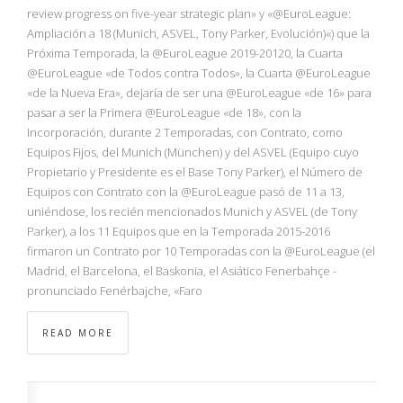
NBA
review progress on five-year strategic plan» y «@EuroLeague:
Ampliación a 18 (Munich, ASVEL, Tony Parker, Evolución)«) que la
Próxima Temporada, la @EuroLeague 2019-20120, la Cuarta
MULTIMEDIA
@EuroLeague «de Todos contra Todos», la Cuarta @EuroLeague
«de la Nueva Era», dejaría de ser una @EuroLeague «de 16» para
RIO 2016
pasar a ser la Primera @EuroLeague «de 18», con la
Incorporación, durante 2 Temporadas, con Contrato, como
Equipos Fijos, del Munich (München) y del ASVEL (Equipo cuyo
Propietario y Presidente es el Base Tony Parker), el Número de
Equipos con Contrato con la @EuroLeague pasó de 11 a 13,
uniéndose, los recién mencionados Munich y ASVEL (de Tony
Parker), a los 11 Equipos que en la Temporada 2015-2016
firmaron un Contrato por 10 Temporadas con la @EuroLeague (el
Madrid, el Barcelona, el Baskonia, el Asiático Fenerbahçe -
pronunciado Fenérbajche, «Faro
READ MORE