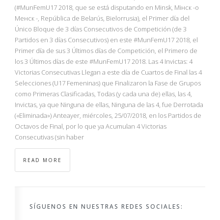
NBA
(#MunFemU17 2018, que se está disputando en Minsk, Мінск -o
Менск -, República de Belarús, Bielorrusia), el Primer día del
Único Bloque de 3 días Consecutivos de Competición (de 3
MULTIMEDIA
Partidos en 3 días Consecutivos) en este #MunFemU17 2018, el
Primer día de sus 3 Últimos días de Competición, el Primero de
RIO 2016
los 3 Últimos días de este #MunFemU17 2018. Las 4 Invictas: 4
Victorias Consecutivas Llegan a este día de Cuartos de Final las 4
Selecciones (U17 Femeninas) que Finalizaron la Fase de Grupos
como Primeras Clasificadas, Todas (y cada una de) ellas, las 4,
Invictas, ya que Ninguna de ellas, Ninguna de las 4, fue Derrotada
(«Eliminada») Anteayer, miércoles, 25/07/2018, en los Partidos de
Octavos de Final, por lo que ya Acumulan 4 Victorias
Consecutivas (sin haber
READ MORE
SÍGUENOS EN NUESTRAS REDES SOCIALES: