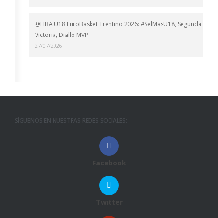
@FIBA U18 EuroBasket Trentino 2026: #SelMasU18, Segunda
Victoria, Diallo MVP
27/07/2026
SÍGUENOS EN NUESTRAS REDES SOCIALES:
Facebook
Twitter