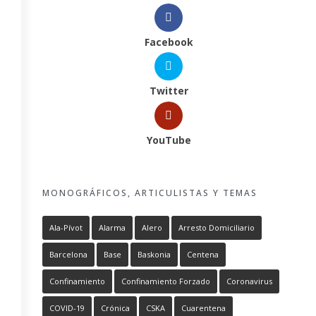
Facebook
Twitter
YouTube
MONOGRÁFICOS, ARTICULISTAS Y TEMAS
Ala-Pívot
Alarma
Alero
Arresto Domiciliario
Barcelona
Base
Baskonia
Centena
Confinamiento
Confinamiento Forzado
Coronavirus
COVID-19
Crónica
CSKA
Cuarentena