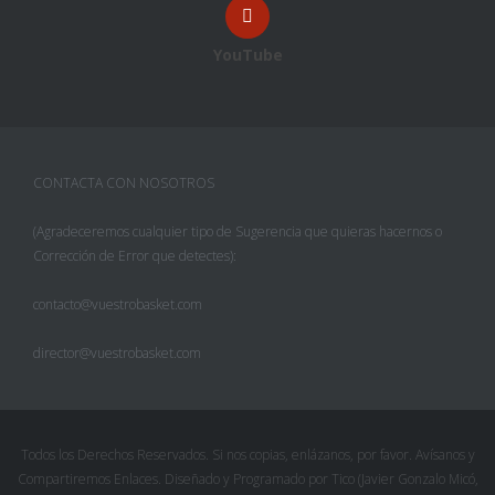
YouTube
CONTACTA CON NOSOTROS
(Agradeceremos cualquier tipo de Sugerencia que quieras hacernos o
Corrección de Error que detectes):
contacto@vuestrobasket.com
director@vuestrobasket.com
Todos los Derechos Reservados. Si nos copias, enlázanos, por favor. Avísanos y
Compartiremos Enlaces. Diseñado y Programado por Tico (Javier Gonzalo Micó,