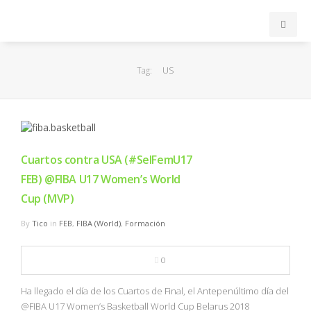
INICIO
US
Tag:
ACB
EuroLeague
Cuartos contra USA (#SelFemU17
FEB
FEB) @FIBA U17 Women’s World
Cup (MVP)
FIBA
By
Tico
in
FEB
,
FIBA (World)
,
Formación
OTROS
0
FORMACIÓN
Ha llegado el día de los Cuartos de Final, el Antepenúltimo día del
@FIBA U17 Women’s Basketball World Cup Belarus 2018