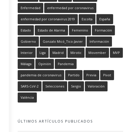
Enfermedad
enfermedad por coronavirus
enfermedad por coronavirus 2019
Escolta
España
Estado
Estado de Alarma
Femenino
Formación
Gobierno
Gonzalo Micó_Tico-Javier
Información
Interior
Liga
Madrid
Mirotic
Movember
MVP
Málaga
Opinión
Pandemia
pandemia de coronavirus
Partido
Previa
Pívot
SARS-CoV-2
Selecciones
Sergio
Valoración
València
ÚLTIMOS ARTÍCULOS PUBLICADOS