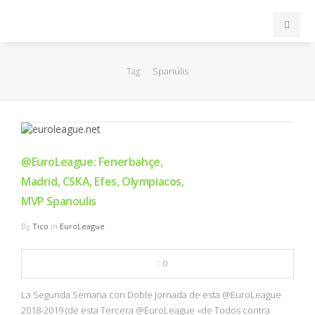
INICIO
Spanúlis
Tag:
ACB
EuroLeague
@EuroLeague: Fenerbahçe,
FEB
Madrid, CSKA, Efes, Olympiacos,
MVP Spanoulis
FIBA
By
Tico
in
EuroLeague
OTROS
0
FORMACIÓN
La Segunda Semana con Doble Jornada de esta @EuroLeague
2018-2019 (de esta Tercera @EuroLeague «de Todos contra