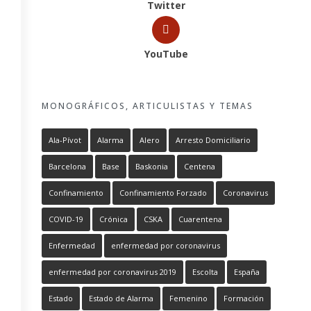
Twitter
YouTube
MONOGRÁFICOS, ARTICULISTAS Y TEMAS
Ala-Pívot
Alarma
Alero
Arresto Domiciliario
Barcelona
Base
Baskonia
Centena
Confinamiento
Confinamiento Forzado
Coronavirus
COVID-19
Crónica
CSKA
Cuarentena
Enfermedad
enfermedad por coronavirus
enfermedad por coronavirus 2019
Escolta
España
Estado
Estado de Alarma
Femenino
Formación