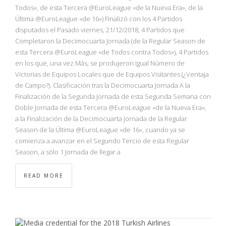
NBA
Todos», de esta Tercera @EuroLeague «de la Nueva Era», de la
Última @EuroLeague «de 16») Finalizó con los 4 Partidos
disputados el Pasado viernes, 21/12/2018, 4 Partidos que
MULTIMEDIA
Completaron la Decimocuarta Jornada (de la Regular Season de
esta Tercera @EuroLeague «de Todos contra Todos»), 4 Partidos
RIO 2016
en los que, una vez Más, se produjeron Igual Número de
Victorias de Equipos Locales que de Equipos Visitantes (¿Ventaja
de Campo?). Clasificación tras la Decimocuarta Jornada A la
Finalización de la Segunda Jornada de esta Segunda Semana con
Doble Jornada de esta Tercera @EuroLeague «de la Nueva Era»,
a la Finalización de la Decimocuarta Jornada de la Regular
Season de la Última @EuroLeague «de 16», cuando ya se
comienza a avanzar en el Segundo Tercio de esta Regular
Season, a sólo 1 Jornada de llegar a
READ MORE