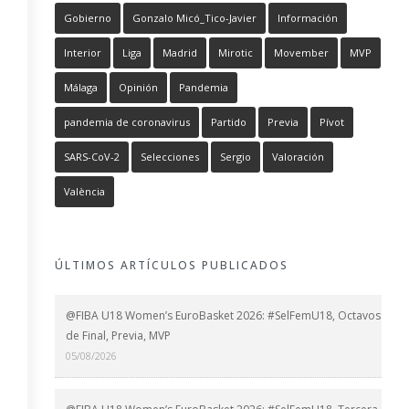
Gobierno
Gonzalo Micó_Tico-Javier
Información
Interior
Liga
Madrid
Mirotic
Movember
MVP
Málaga
Opinión
Pandemia
pandemia de coronavirus
Partido
Previa
Pívot
SARS-CoV-2
Selecciones
Sergio
Valoración
València
ÚLTIMOS ARTÍCULOS PUBLICADOS
@FIBA U18 Women’s EuroBasket 2026: #SelFemU18, Octavos
de Final, Previa, MVP
05/08/2026