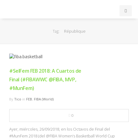
INICIO
République
Tag:
ACB
EuroLeague
#SelFem FEB 2018: A Cuartos de
FEB
Final (#FIBAWWC @FIBA, MVP,
#MunFem)
FIBA
By
Tico
in
FEB
,
FIBA (World)
OTROS
0
FORMACIÓN
Ayer, miércoles, 26/09/2018, en los Octavos de Final del
#MunFem 2018 (del @FIBA Women’s Basketball World Cup