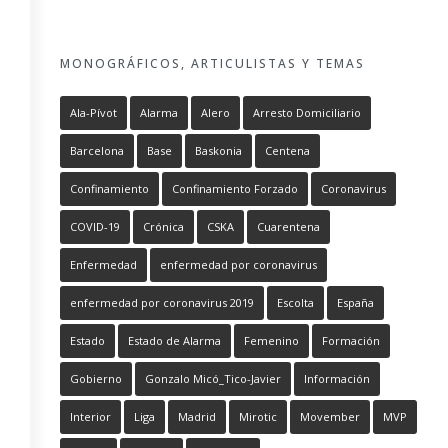
MONOGRÁFICOS, ARTICULISTAS Y TEMAS
Ala-Pívot
Alarma
Alero
Arresto Domiciliario
Barcelona
Base
Baskonia
Centena
Confinamiento
Confinamiento Forzado
Coronavirus
COVID-19
Crónica
CSKA
Cuarentena
Enfermedad
enfermedad por coronavirus
enfermedad por coronavirus 2019
Escolta
España
Estado
Estado de Alarma
Femenino
Formación
Gobierno
Gonzalo Micó_Tico-Javier
Información
Interior
Liga
Madrid
Mirotic
Movember
MVP