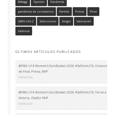
Málaga
Opinión
Pandemia
pandemia de coronavirus
Partido
Previa
Pívot
SARS-CoV-2
Selecciones
Sergio
Valoración
València
ÚLTIMOS ARTÍCULOS PUBLICADOS
@FIBA U18 Women’s EuroBasket 2026: #SelFemU18, Octavos
de Final, Previa, MVP
05/08/2026
@FIBA U18 Women’s EuroBasket 2026: #SelFemU18, Tercera
Victoria, Okafor MVP
04/08/2026