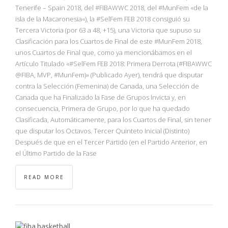
NBA
Tenerife – Spain 2018, del #FIBAWWC 2018, del #MunFem «de la
isla de la Macaronesia«), la #SelFem FEB 2018 consiguió su
Tercera Victoria (por 63 a 48, +15), una Victoria que supuso su
MULTIMEDIA
Clasificación para los Cuartos de Final de este #MunFem 2018,
unos Cuartos de Final que, como ya mencionábamos en el
RIO 2016
Artículo Titulado «#SelFem FEB 2018: Primera Derrota (#FIBAWWC
@FIBA, MVP, #MunFem)» (Publicado Ayer), tendrá que disputar
contra la Selección (Femenina) de Canada, una Selección de
Canada que ha Finalizado la Fase de Grupos Invicta y, en
consecuencia, Primera de Grupo, por lo que ha quedado
Clasificada, Automáticamente, para los Cuartos de Final, sin tener
que disputar los Octavos. Tercer Quinteto Inicial (Distinto)
Después de que en el Tercer Partido (en el Partido Anterior, en
el Último Partido de la Fase
READ MORE