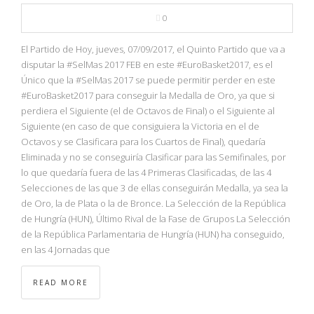
NBA
0
MULTIMEDIA
El Partido de Hoy, jueves, 07/09/2017, el Quinto Partido que va a
disputar la #SelMas 2017 FEB en este #EuroBasket2017, es el
Único que la #SelMas 2017 se puede permitir perder en este
RIO 2016
#EuroBasket2017 para conseguir la Medalla de Oro, ya que si
perdiera el Siguiente (el de Octavos de Final) o el Siguiente al
Siguiente (en caso de que consiguiera la Victoria en el de
Octavos y se Clasificara para los Cuartos de Final), quedaría
Eliminada y no se conseguiría Clasificar para las Semifinales, por
lo que quedaría fuera de las 4 Primeras Clasificadas, de las 4
Selecciones de las que 3 de ellas conseguirán Medalla, ya sea la
de Oro, la de Plata o la de Bronce. La Selección de la República
de Hungría (HUN), Último Rival de la Fase de Grupos La Selección
de la República Parlamentaria de Hungría (HUN) ha conseguido,
en las 4 Jornadas que
READ MORE