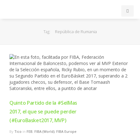
INICIO
República de Rumania
Tag:
ACB
EuroLeague
FEB
FIBA
Quinto Partido de la #SelMas
OTROS
2017, el que se puede perder
(#EuroBasket2017, MVP)
FORMACIÓN
By
Tico
in
FEB
,
FIBA (World)
,
FIBA Europe