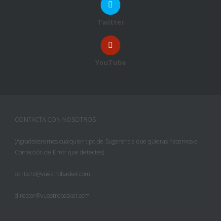
Twitter
YouTube
CONTACTA CON NOSOTROS
(Agradeceremos cualquier tipo de Sugerencia que quieras hacernos o
Corrección de Error que detectes):
contacto@vuestrobasket.com
director@vuestrobasket.com