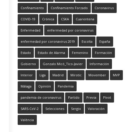
Confinamiento
Confinamiento Forzado
Coronavirus
COVID-19
Crónica
CSKA
Cuarentena
Enfermedad
enfermedad por coronavirus
enfermedad por coronavirus 2019
Escolta
España
Estado
Estado de Alarma
Femenino
Formación
Gobierno
Gonzalo Micó_Tico-Javier
Información
Interior
Liga
Madrid
Mirotic
Movember
MVP
Málaga
Opinión
Pandemia
pandemia de coronavirus
Partido
Previa
Pívot
SARS-CoV-2
Selecciones
Sergio
Valoración
València