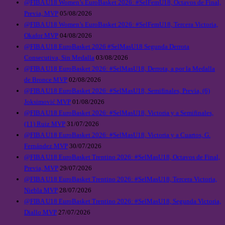
@FIBA U18 Women’s EuroBasket 2026: #SelFemU18, Octavos de Final,
Previa, MVP
05/08/2026
@FIBA U18 Women’s EuroBasket 2026: #SelFemU18, Tercera Victoria,
Okafor MVP
04/08/2026
@FIBA U18 EuroBasket 2026 #SelMasU18 Segunda Derrota
Consecutiva, Sin Medalla
03/08/2026
@FIBA U18 EuroBasket 2026: #SelMasU18, Derrota, a por la Medalla
de Bronce MVP
02/08/2026
@FIBA U18 EuroBasket 2026: #SelMasU18, Semifinales, Previa, (6)
Joksimović MVP
01/08/2026
@FIBA U18 EuroBasket 2026: #SelMasU18, Victoria y a Semifinales,
(11) Ruiz MVP
31/07/2026
@FIBA U18 EuroBasket 2026: #SelMasU18, Victoria y a Cuartos, G.
Fernández MVP
30/07/2026
@FIBA U18 EuroBasket Trentino 2026: #SelMasU18, Octavos de Final,
Previa, MVP
29/07/2026
@FIBA U18 EuroBasket Trentino 2026: #SelMasU18, Tercera Victoria,
Niebla MVP
28/07/2026
@FIBA U18 EuroBasket Trentino 2026: #SelMasU18, Segunda Victoria,
Diallo MVP
27/07/2026