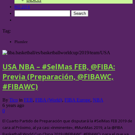
ENLACES
RIO 2016
Tag:
Plumlee
USA NBA – #SelMas FEB, @FIBA:
Previa (Preparación, @FIBAWC,
#FIBAWC)
By
Tico
in
FEB
,
FIBA (World)
,
FIBA Europe
,
NBA
6 years ago
0
El Cuarto Partido de Preparación que disputará la #SelMas FEB 2019 de
cara al Próximo, al ya casi «Inminente», #MunMas 2019, a la @FIBA
Basketball World Cup China 2019 (@FIBAWC, #FIBAWC), para el que ya