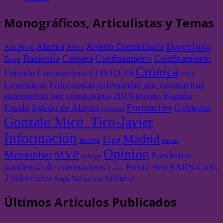
Monográficos, Articulistas y Temas
Barcelona
Alarma
Arresto Domiciliario
Ala-Pívot
Alero
Baskonia
Centena
Confinamiento
Confinamiento
Base
Crónica
Forzado
Coronavirus
COVID-19
CSKA
Cuarentena
Enfermedad
enfermedad por coronavirus
enfermedad por coronavirus 2019
España
Escolta
Formación
Estado
Estado de Alarma
Gobierno
Femenino
Gonzalo Micó_Tico-Javier
Información
Madrid
Liga
Interior
Mirotic
Opinión
MVP
Movember
Pandemia
Málaga
pandemia de coronavirus
SARS-CoV-
Previa
Pívot
Partido
2
València
Selecciones
Valoración
Sergio
Últimos Artículos Publicados