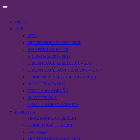
INICIO
ACB
ACB
PRE-TEMPORADA 2020-2021
FASE FINAL ACB 2020
VÍDEOS ACB 2017-2018
CIRCUITO ACB LLEIDA 2016 – 2017
CIRCUITO ACB SANT JULIÀ 2016 – 2017
CLÍNIC OURENSE (2014, 2015 y 2016)
PLAYOFFS ACB 2016
COPA 2016 A CORUÑA
PLAYOFFS 2015
COPA 2015 GRAN CANARIA
EuroLeague
FINAL FOUR 2016 BERLIN
CLÍNIC FINAL FOUR 2015
EuroLeague
PRE-TEMPORADA 2020-2021