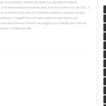
 de USA (Estados Unidos de América, República federal
.com (mens/national-team/roster), la Actual Selección de USA, a
ue os hemos ofrecido en el Párrafo Anterior, enlace a la web
rmada por 15 Jugadores a los que vamos a mencionar por
n caso de la misma Posición de Juego) y por Edades (en caso de
’Aaron Fox (Bases), (40)