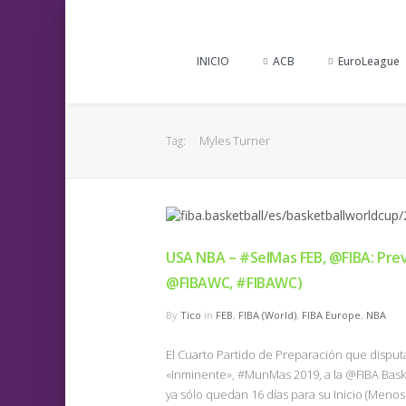
INICIO
ACB
EuroLeague
Myles Turner
Tag:
USA NBA – #SelMas FEB, @FIBA: Prev
@FIBAWC, #FIBAWC)
By
Tico
in
FEB
,
FIBA (World)
,
FIBA Europe
,
NBA
El Cuarto Partido de Preparación que disputa
«Inminente», #MunMas 2019, a la @FIBA Bask
ya sólo quedan 16 días para su Inicio (Menos