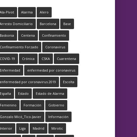
Ala-Pívot
Alarma
Alero
Arresto Domiciliario
Barcelona
Base
Baskonia
Centena
Confinamiento
Confinamiento Forzado
Coronavirus
COVID-19
Crónica
CSKA
Cuarentena
Enfermedad
enfermedad por coronavirus
enfermedad por coronavirus 2019
Escolta
España
Estado
Estado de Alarma
Femenino
Formación
Gobierno
Gonzalo Micó_Tico-Javier
Información
Interior
Liga
Madrid
Mirotic