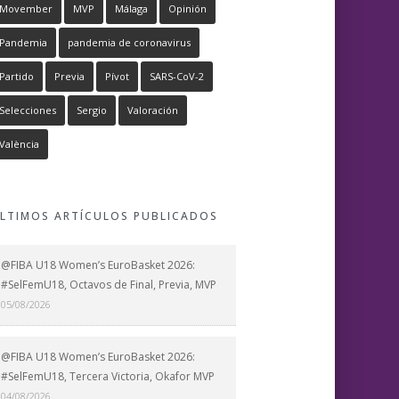
Movember
MVP
Málaga
Opinión
Pandemia
pandemia de coronavirus
Partido
Previa
Pívot
SARS-CoV-2
Selecciones
Sergio
Valoración
València
LTIMOS ARTÍCULOS PUBLICADOS
@FIBA U18 Women’s EuroBasket 2026:
#SelFemU18, Octavos de Final, Previa, MVP
05/08/2026
@FIBA U18 Women’s EuroBasket 2026:
#SelFemU18, Tercera Victoria, Okafor MVP
04/08/2026