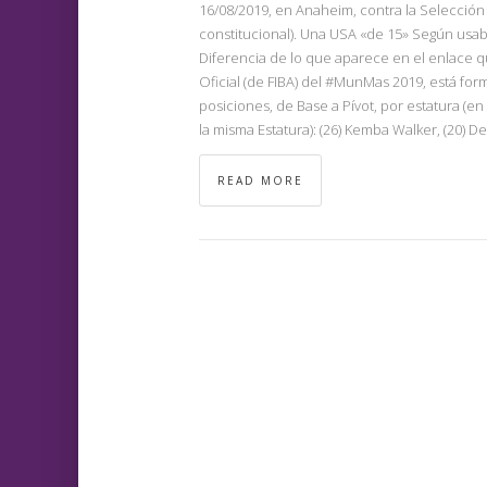
16/08/2019, en Anaheim, contra la Selección
constitucional). Una USA «de 15» Según usab
Diferencia de lo que aparece en el enlace q
Oficial (de FIBA) del #MunMas 2019, está fo
posiciones, de Base a Pívot, por estatura (e
la misma Estatura): (26) Kemba Walker, (20) De
READ MORE