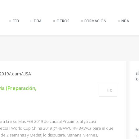
FEB
FIBA
OTROS
FORMACIÓN
NBA
S
S
ia (Preparación,
0
rá la #SelMas FEB 2019 de cara al Próximo, al ya casi
etball World Cup China 2019 (@FIBAWC, #FIBAWC), para el que
M
 de 2 semanas y Media) lo disputará, Mañana, viernes,
T