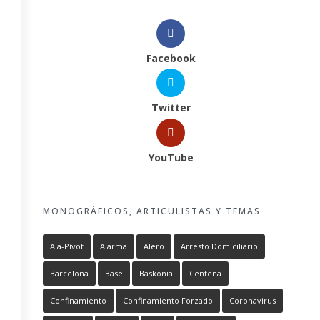
Facebook
Twitter
YouTube
MONOGRÁFICOS, ARTICULISTAS Y TEMAS
Ala-Pívot
Alarma
Alero
Arresto Domiciliario
Barcelona
Base
Baskonia
Centena
Confinamiento
Confinamiento Forzado
Coronavirus