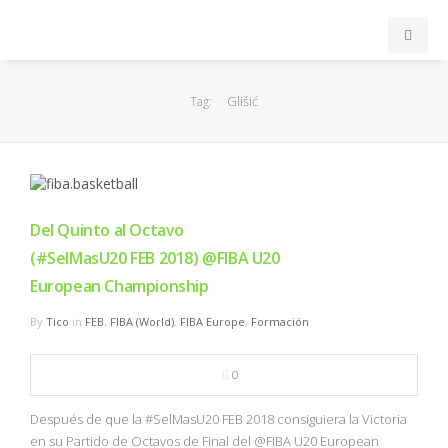
INICIO
Glišić
Tag:
ACB
EuroLeague
Del Quinto al Octavo
FEB
(#SelMasU20 FEB 2018) @FIBA U20
European Championship
FIBA
By
Tico
in
FEB
,
FIBA (World)
,
FIBA Europe
,
Formación
OTROS
0
FORMACIÓN
Después de que la #SelMasU20 FEB 2018 consiguiera la Victoria
en su Partido de Octavos de Final del @FIBA U20 European