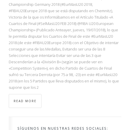
NBA
Championship Germany 2018 (#EurMasU20 2018,
#FIBAU20Europe 2018 que se está disputando en Chemnitz),
Victoria de la que os Informábamos en el Artículo Titulado «A
MULTIMEDIA
Cuartos de Final (#SelMasU20 FEB 2018) @FIBA U20 European
Championship» (Publicado Anteayer, jueves, 19/07/2018), lo que
RIO 2016
le permitía disputar los Cuartos de Final de este #EurMasU20
2018 (de este #FIBAU20Europe 2018) con el Objetivo de intentar
conseguir una de las Medallas, Evitando ser una de las 8
Selecciones que intentaría Evitar ser una de las 3 que
Descenderían a la «División B» (según se puede ver en
«Competition System«), en dicho Partido de Cuartos de Final
sufrió su Tercera Derrota (por 75 a 98, -23) en este #EurMasU20
2018 (en los 5 Partidos que lleva disputados en el mismo), lo que
supone que los 2
READ MORE
SÍGUENOS EN NUESTRAS REDES SOCIALES: