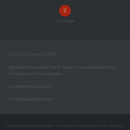
YouTube
CONTACTA CON NOSOTROS
(Agradeceremos cualquier tipo de Sugerencia que quieras hacernos o
Corrección de Error que detectes):
contacto@vuestrobasket.com
director@vuestrobasket.com
Todos los Derechos Reservados. Si nos copias, enlázanos, por favor. Avísanos y