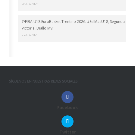
28/07/2026
@FIBA U18 EuroBasket Trentino 2026: #SelMasU18, Segunda
Victoria, Diallo MVP
27/07/2026
SÍGUENOS EN NUESTRAS REDES SOCIALES:
Facebook
Twitter