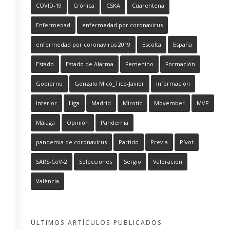
COVID-19
Crónica
CSKA
Cuarentena
Enfermedad
enfermedad por coronavirus
enfermedad por coronavirus 2019
Escolta
España
Estado
Estado de Alarma
Femenino
Formación
Gobierno
Gonzalo Micó_Tico-Javier
Información
Interior
Liga
Madrid
Mirotic
Movember
MVP
Málaga
Opinión
Pandemia
pandemia de coronavirus
Partido
Previa
Pívot
SARS-CoV-2
Selecciones
Sergio
Valoración
València
ÚLTIMOS ARTÍCULOS PUBLICADOS