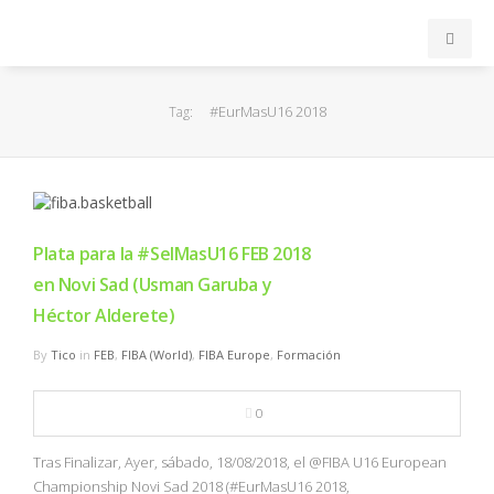
INICIO
#EurMasU16 2018
Tag:
ACB
EuroLeague
Plata para la #SelMasU16 FEB 2018
FEB
en Novi Sad (Usman Garuba y
Héctor Alderete)
FIBA
By
Tico
in
FEB
,
FIBA (World)
,
FIBA Europe
,
Formación
OTROS
0
FORMACIÓN
Tras Finalizar, Ayer, sábado, 18/08/2018, el @FIBA U16 European
Championship Novi Sad 2018 (#EurMasU16 2018,