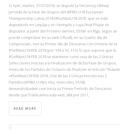
Si Ayer, martes, 31/07/2018, se disputó la Tercera (y Última)
Jornada de la Fase de Grupos del @FIBA U18 European
Championship Latvia 2018 (#EurMasU18 2018, que se está
disputando en Liepāja y en Ventspils y cuya Final Phase se
disputará -a partir del Próximo viernes, 03/08- en Rīga, según se
puede comprobar en su web Oficial), en su Cuarto día de
Campeonato, tras su Primer día de Descanso con Victoria de la
#SelMasU18 FEB 2018 (por 104 a 53, +51), lo que supone que la
#SelMasU18 FEB 2018 se mantiene como una de las 2 Únicas
Selecciones Invictas a la Finalización de dicha Fase de Grupos,
Antes de los Partidos de Octavos de Final (ver el Artículo Titulado
«#SelMasU18 FEB 2018, Una de las 2 Únicas Invictas tras 2
Partidos (@FIBA U18)«), Hoy, miércoles, 01/08,
devuestrobasket.com Inicia su Primer Período de Descanso
desde que Publicamos esta web, allá por 2011,
READ MORE