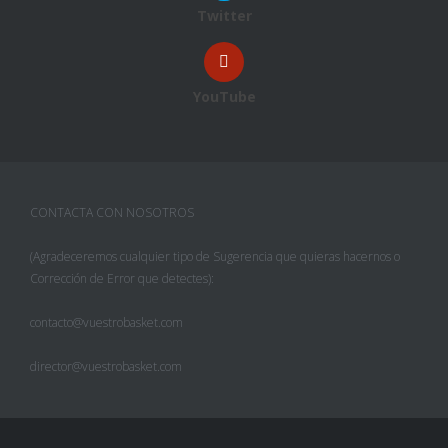
Twitter
YouTube
CONTACTA CON NOSOTROS
(Agradeceremos cualquier tipo de Sugerencia que quieras hacernos o
Corrección de Error que detectes):
contacto@vuestrobasket.com
director@vuestrobasket.com