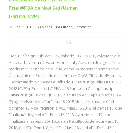
Final @FIBA de Novi Sad (Usman
Garuba, MVP)
By
Tico
in
FEB
,
FIBA (World)
,
FIBA Europe
,
Formación
0
Tras 16 días sin Publicar, Hoy, sábado, 18/08/2018, volvemos a la
Actividad, tras una Desconexión Total y Absoluta de algo más de
medio mes, período en el que, como ya mencionábamos en el
Último Artículo Publicado (el miércoles 01/08, Titulado «Estamos
Descansando. Volvemos el sábado 18/08/2018 (#SelMasU18 FEB
2018 MVP)«), Finalizó el @FIBA U18 European Championship
Latvia 2018 (#EurMasU18 2018, disputado en Liepāja, Ventspils y
Rīga), se disputó el #EurFemU18 2018 (desde el sábado 04 al
domingo 12) y se Iniciaron el #EurMasU16 2018 (el vienes 10, que
Finalizará Hoy) y el #EurFemU16 2018 (Ayer viernes 17, que
Finalizará el sábado 25). Todos los Resultados del #EurMasU18
2018, del #EurFemU18, del #EurMasU16 y del #EurFemU16 A