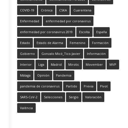
COVID-19
Crónica
CSKA
Cuarentena
Enfermedad
enfermedad por coronavirus
enfermedad por coronavirus 2019
Escolta
España
Estado
Estado de Alarma
Femenino
Formación
Gobierno
Gonzalo Micó_Tico-Javier
Información
Interior
Liga
Madrid
Mirotic
Movember
MVP
Málaga
Opinión
Pandemia
pandemia de coronavirus
Partido
Previa
Pívot
SARS-CoV-2
Selecciones
Sergio
Valoración
València