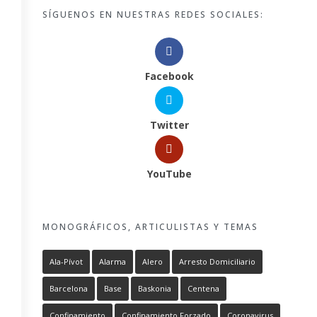
SÍGUENOS EN NUESTRAS REDES SOCIALES:
Facebook
Twitter
YouTube
MONOGRÁFICOS, ARTICULISTAS Y TEMAS
Ala-Pívot
Alarma
Alero
Arresto Domiciliario
Barcelona
Base
Baskonia
Centena
Confinamiento
Confinamiento Forzado
Coronavirus