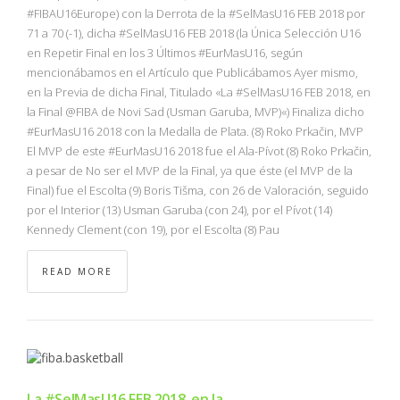
NBA
#FIBAU16Europe) con la Derrota de la #SelMasU16 FEB 2018 por
71 a 70 (-1), dicha #SelMasU16 FEB 2018 (la Única Selección U16
en Repetir Final en los 3 Últimos #EurMasU16, según
MULTIMEDIA
mencionábamos en el Artículo que Publicábamos Ayer mismo,
en la Previa de dicha Final, Titulado «La #SelMasU16 FEB 2018, en
RIO 2016
la Final @FIBA de Novi Sad (Usman Garuba, MVP)«) Finaliza dicho
#EurMasU16 2018 con la Medalla de Plata. (8) Roko Prkačin, MVP
El MVP de este #EurMasU16 2018 fue el Ala-Pívot (8) Roko Prkačin,
a pesar de No ser el MVP de la Final, ya que éste (el MVP de la
Final) fue el Escolta (9) Boris Tišma, con 26 de Valoración, seguido
por el Interior (13) Usman Garuba (con 24), por el Pívot (14)
Kennedy Clement (con 19), por el Escolta (8) Pau
READ MORE
La #SelMasU16 FEB 2018, en la