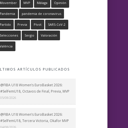
Movember
MVP
Málaga
Opinión
Pandemia
pandemia de coronavirus
Partido
Previa
Pívot
SARS-CoV-2
Selecciones
Sergio
Valoración
València
LTIMOS ARTÍCULOS PUBLICADOS
@FIBA U18 Women’s EuroBasket 2026:
#SelFemU18, Octavos de Final, Previa, MVP
05/08/2026
@FIBA U18 Women’s EuroBasket 2026:
#SelFemU18, Tercera Victoria, Okafor MVP
04/08/2026