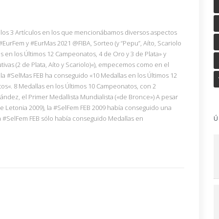
los 3 Artículos en los que mencionábamos diversos aspectos
#EurFem y #EurMas 2021 @FIBA, Sorteo (y “Pepu”, Aíto, Scariolo
s en los Últimos 12 Campeonatos, 4 de Oro y 3 de Plata» y
ivas (2 de Plata, Aíto y Scariolo)«), empecemos como en el
la #SelMas FEB ha conseguido «10 Medallas en los Últimos 12
os«. 8 Medallas en los Últimos 10 Campeonatos, con 2
ández, el Primer Medallista Mundialista («de Bronce») A pesar
e Letonia 2009), la #SelFem FEB 2009 había conseguido una
 #SelFem FEB sólo había conseguido Medallas en
Ú