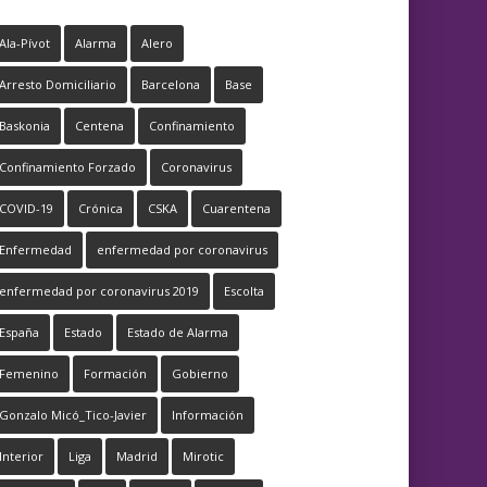
Ala-Pívot
Alarma
Alero
Arresto Domiciliario
Barcelona
Base
Baskonia
Centena
Confinamiento
Confinamiento Forzado
Coronavirus
COVID-19
Crónica
CSKA
Cuarentena
Enfermedad
enfermedad por coronavirus
enfermedad por coronavirus 2019
Escolta
España
Estado
Estado de Alarma
Femenino
Formación
Gobierno
Gonzalo Micó_Tico-Javier
Información
Interior
Liga
Madrid
Mirotic