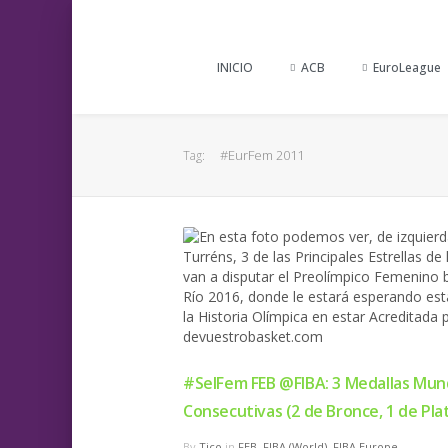
INICIO
ACB
EuroLeague
#EurFem 2011
Tag:
#SelFem FEB @FIBA: 3 Medallas Mund
Consecutivas (2 de Bronce, 1 de Pla
By
Tico
in
FEB
,
FIBA (World)
,
FIBA Europe