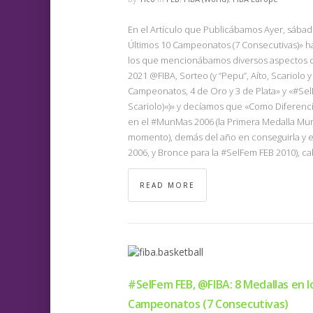
En el Artículo que Publicábamos Ayer, sábado
Últimos 10 Campeonatos (7 Consecutivas)» h
los que mencionábamos diversos aspectos d
2021 @FIBA, Sorteo (y “Pepu”, Aíto, Scariolo 
Campeonatos, 4 de Oro y 3 de Plata» y «#SelM
Scariolo)«)» y decíamos que «Como Diferenc
en el #MunMas 2006 (la Primera Medalla Mund
momento), demás del año en conseguirla y el
2006, y Bronce para la #SelFem FEB 2010), c
READ MORE
#SelFem FEB, @FIBA: 8 Medallas en l
Campeonatos (7 Consecutivas)