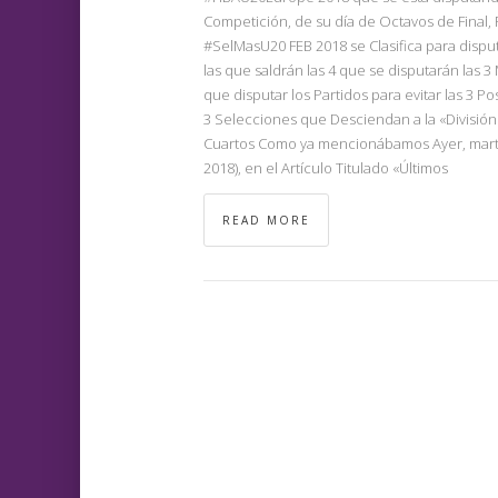
Competición, de su día de Octavos de Final, Pa
#SelMasU20 FEB 2018 se Clasifica para disputa
las que saldrán las 4 que se disputarán las 
que disputar los Partidos para evitar las 3 Po
3 Selecciones que Desciendan a la «División
Cuartos Como ya mencionábamos Ayer, marte
2018), en el Artículo Titulado «Últimos
READ MORE