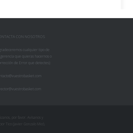
ONTACTA CON NOSOTROS
gradeceremos cualquier tipo de
gerencia que quieras hacernos o
rrección de Error que detectes):
ntacto@vuestrobasket.com
rector@vuestrobasket.com
zanos, por favor. Avísanos y
r Tico (Javier Gonzalo Micó,