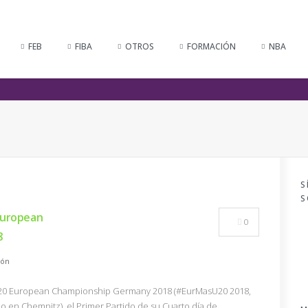
FEB
FIBA
OTROS
FORMACIÓN
NBA
S
S
European
0
8
ión
A U20 European Championship Germany 2018 (#EurMasU20 2018,
 en Chemnitz), el Primer Partido de su Cuarto día de