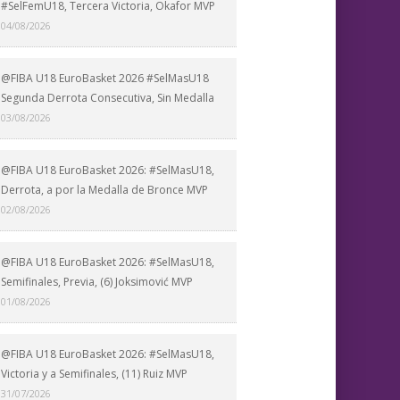
#SelFemU18, Tercera Victoria, Okafor MVP
04/08/2026
@FIBA U18 EuroBasket 2026 #SelMasU18
Segunda Derrota Consecutiva, Sin Medalla
03/08/2026
@FIBA U18 EuroBasket 2026: #SelMasU18,
Derrota, a por la Medalla de Bronce MVP
02/08/2026
@FIBA U18 EuroBasket 2026: #SelMasU18,
Semifinales, Previa, (6) Joksimović MVP
01/08/2026
@FIBA U18 EuroBasket 2026: #SelMasU18,
Victoria y a Semifinales, (11) Ruiz MVP
31/07/2026