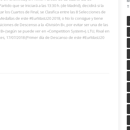
M
rtido que se Iniciará a las 13:30 h. (de Madrid), decidirá si la
T
r los Cuartos de Final, se Clasifica entre las 8 Selecciones de
3 Medallas de este #EurMasU20 2018, o No lo consigue y tiene
siciones de Descenso a la «División B», por evitar ser una de las
 B» (según se puede ver en «Competition System«). LTU, Rival en
s, 17/07/2018 (Primer día de Descanso de este #EurMasU20