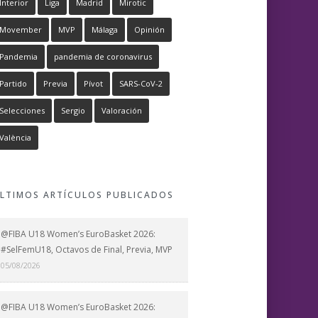
Interior
Liga
Madrid
Mirotic
Movember
MVP
Málaga
Opinión
Pandemia
pandemia de coronavirus
Partido
Previa
Pívot
SARS-CoV-2
Selecciones
Sergio
Valoración
València
LTIMOS ARTÍCULOS PUBLICADOS
@FIBA U18 Women’s EuroBasket 2026:
#SelFemU18, Octavos de Final, Previa, MVP
05/08/2026
@FIBA U18 Women’s EuroBasket 2026: