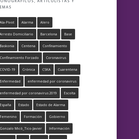
ONOGRÁFICOS, ARTICULISTAS Y
EMAS
Ala-Pívot
Alarma
Alero
Arresto Domiciliario
Barcelona
Base
Baskonia
Centena
Confinamiento
Confinamiento Forzado
Coronavirus
COVID-19
Crónica
CSKA
Cuarentena
Enfermedad
enfermedad por coronavirus
enfermedad por coronavirus 2019
Escolta
España
Estado
Estado de Alarma
Femenino
Formación
Gobierno
Gonzalo Micó_Tico-Javier
Información