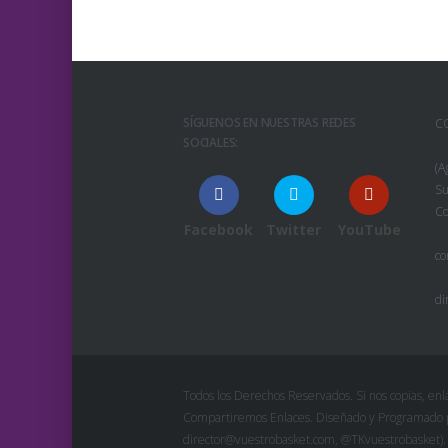
SÍGUENOS EN NUESTRAS REDES
C
SOCIALES:
(A
Su
Co
Facebook
Twitter
YouTube
co
di
Todos los Derechos Reservados. Si nos copias, enlá
Compartiremos Enlaces. Diseñado y Programado po
director@vuestrobasket.com, @TKvuestrobasket).