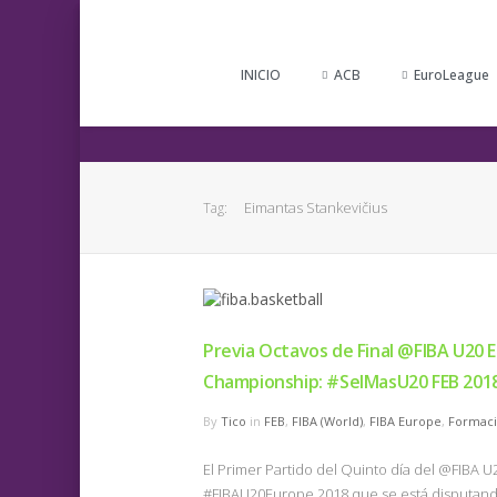
INICIO
ACB
EuroLeague
Eimantas Stankevičius
Tag:
Previa Octavos de Final @FIBA U20 
Championship: #SelMasU20 FEB 201
By
Tico
in
FEB
,
FIBA (World)
,
FIBA Europe
,
Formac
El Primer Partido del Quinto día del @FIB
#FIBAU20Europe 2018 que se está disputando