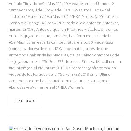
NBA
Artículo Titulado «#SelMas FEB: 10 Medallas en los Últimos 12
Campeonatos, 4 de Oro y 3 de Plata«, «Segunda Parte» del
Titulado «#EurFem y #EurMas 2021 @FIBA, Sorteo (y “Pepu”, Aíto,
MULTIMEDIA
Scariolo y Orenga, 4 Oros)» (Publicado el día Anterior, Anteayer,
martes, 23/07) y Antes de que, en Próximos Artículos, entremos
RIO 2016
en los 30 Jugadores que, También, han formado parte de la
#SelMas FEB en esos 12 Campeonatos, en los 30 Medallistas
(como Jugadores) de esos 12 Campeonatos, antes de que
entremos a hablar de las Medallas, de los Seleccionadores y de
las Jugadoras de la #SelFem FEB desde su Primera Medalla en un
#MunFem (en el #MunFem 2010) y a recordar (y ofreceros) los
Vídeos de los Partidos de la #SelFem FEB 2019 en el Último
Campeonato que ha disputado, en el #EurFem 2019 (en el
#EuroBasketWomen, en el @FIBA Women’s
READ MORE