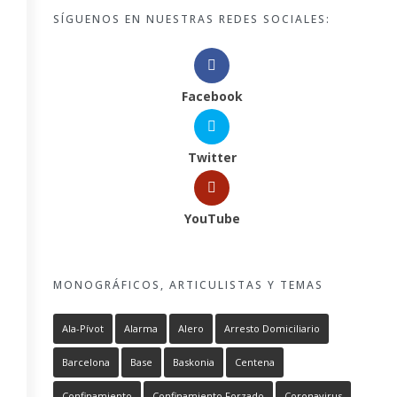
SÍGUENOS EN NUESTRAS REDES SOCIALES:
Facebook
Twitter
YouTube
MONOGRÁFICOS, ARTICULISTAS Y TEMAS
Ala-Pívot
Alarma
Alero
Arresto Domiciliario
Barcelona
Base
Baskonia
Centena
Confinamiento
Confinamiento Forzado
Coronavirus