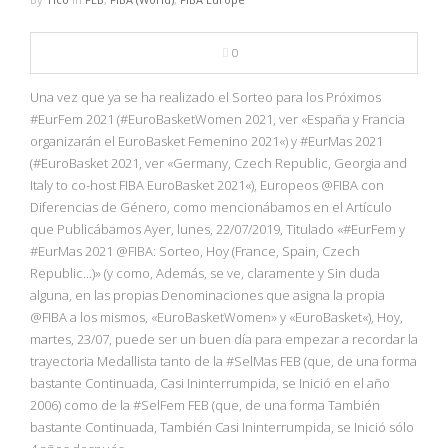
0
Una vez que ya se ha realizado el Sorteo para los Próximos
#EurFem 2021 (#EuroBasketWomen 2021, ver «España y Francia
organizarán el EuroBasket Femenino 2021«) y #EurMas 2021
(#EuroBasket 2021, ver «Germany, Czech Republic, Georgia and
Italy to co-host FIBA EuroBasket 2021«), Europeos @FIBA con
Diferencias de Género, como mencionábamos en el Artículo
que Publicábamos Ayer, lunes, 22/07/2019, Titulado «#EurFem y
#EurMas 2021 @FIBA: Sorteo, Hoy (France, Spain, Czech
Republic…)» (y como, Además, se ve, claramente y Sin duda
alguna, en las propias Denominaciones que asigna la propia
@FIBA a los mismos, «EuroBasketWomen» y «EuroBasket«), Hoy,
martes, 23/07, puede ser un buen día para empezar a recordar la
trayectoria Medallista tanto de la #SelMas FEB (que, de una forma
bastante Continuada, Casi Ininterrumpida, se Inició en el año
2006) como de la #SelFem FEB (que, de una forma También
bastante Continuada, También Casi Ininterrumpida, se Inició sólo