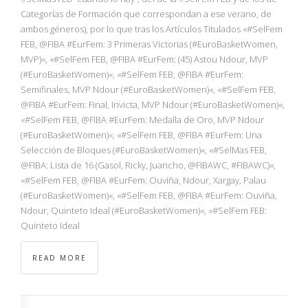
Categorías de Formación que correspondan a ese verano, de
ambos géneros), por lo que tras los Artículos Titulados «#SelFem
FEB, @FIBA #EurFem: 3 Primeras Victorias (#EuroBasketWomen,
MVP)«, «#SelFem FEB, @FIBA #EurFem: (45) Astou Ndour, MVP
(#EuroBasketWomen)«, «#SelFem FEB, @FIBA #EurFem:
Semifinales, MVP Ndour (#EuroBasketWomen)«, «#SelFem FEB,
@FIBA #EurFem: Final, Invicta, MVP Ndour (#EuroBasketWomen)«,
«#SelFem FEB, @FIBA #EurFem: Medalla de Oro, MVP Ndour
(#EuroBasketWomen)«, «#SelFem FEB, @FIBA #EurFem: Una
Selección de Bloques (#EuroBasketWomen)«, «#SelMas FEB,
@FIBA: Lista de 16 (Gasol, Ricky, Juancho, @FIBAWC, #FIBAWC)«,
«#SelFem FEB, @FIBA #EurFem: Ouviña, Ndour, Xargay, Palau
(#EuroBasketWomen)«, «#SelFem FEB, @FIBA #EurFem: Ouviña,
Ndour, Quinteto Ideal (#EuroBasketWomen)«, «#SelFem FEB:
Quinteto Ideal
READ MORE