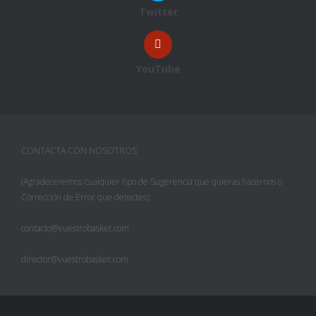
Twitter
YouTube
CONTACTA CON NOSOTROS
(Agradeceremos cualquier tipo de Sugerencia que quieras hacernos o
Corrección de Error que detectes):
contacto@vuestrobasket.com
director@vuestrobasket.com