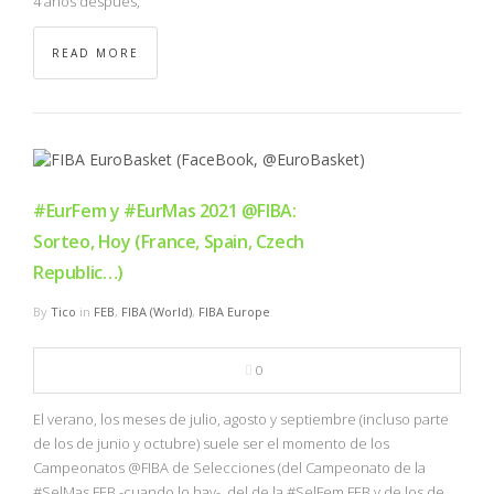
4 años después,
READ MORE
#EurFem y #EurMas 2021 @FIBA:
Sorteo, Hoy (France, Spain, Czech
Republic…)
By
Tico
in
FEB
,
FIBA (World)
,
FIBA Europe
0
El verano, los meses de julio, agosto y septiembre (incluso parte
de los de junio y octubre) suele ser el momento de los
Campeonatos @FIBA de Selecciones (del Campeonato de la
#SelMas FEB -cuando lo hay-, del de la #SelFem FEB y de los de