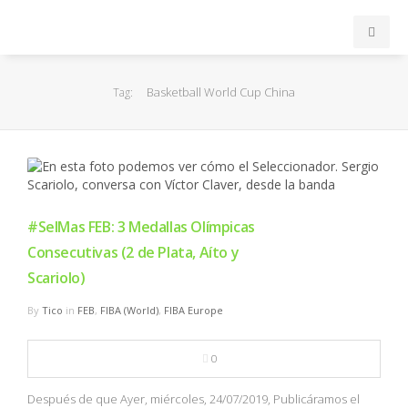
INICIO
Basketball World Cup China
Tag:
ACB
EuroLeague
FEB
#SelMas FEB: 3 Medallas Olímpicas
Consecutivas (2 de Plata, Aíto y
FIBA
Scariolo)
By
Tico
in
FEB
,
FIBA (World)
,
FIBA Europe
OTROS
0
FORMACIÓN
Después de que Ayer, miércoles, 24/07/2019, Publicáramos el