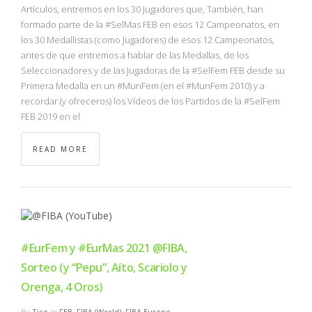
Artículos, entremos en los 30 Jugadores que, También, han
formado parte de la #SelMas FEB en esos 12 Campeonatos, en
los 30 Medallistas (como Jugadores) de esos 12 Campeonatos,
antes de que entremos a hablar de las Medallas, de los
Seleccionadores y de las Jugadoras de la #SelFem FEB desde su
Primera Medalla en un #MunFem (en el #MunFem 2010) y a
recordar (y ofreceros) los Vídeos de los Partidos de la #SelFem
FEB 2019 en el
READ MORE
#EurFem y #EurMas 2021 @FIBA,
Sorteo (y “Pepu”, Aíto, Scariolo y
Orenga, 4 Oros)
By
Tico
in
FEB
,
FIBA (World)
,
FIBA Europe