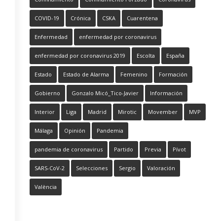
COVID-19
Crónica
CSKA
Cuarentena
Enfermedad
enfermedad por coronavirus
enfermedad por coronavirus 2019
Escolta
España
Estado
Estado de Alarma
Femenino
Formación
Gobierno
Gonzalo Micó_Tico-Javier
Información
Interior
Liga
Madrid
Mirotic
Movember
MVP
Málaga
Opinión
Pandemia
pandemia de coronavirus
Partido
Previa
Pívot
SARS-CoV-2
Selecciones
Sergio
Valoración
València