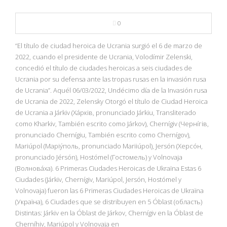
NBA
0
MULTIMEDIA
“El título de ciudad heroica de Ucrania surgió el 6 de marzo de
2022, cuando el presidente de Ucrania, Volodímir Zelenski,
RIO 2016
concedió el título de ciudades heroicas a seis ciudades de
Ucrania por su defensa ante las tropas rusas en la invasión rusa
de Ucrania”. Aquél 06/03/2022, Undécimo día de la Invasión rusa
de Ucrania de 2022, Zelensky Otorgó el título de Ciudad Heroica
de Ucrania a Járkiv (Хáрків, pronunciado Járkiu, Transliterado
como Kharkiv, También escrito como Járkov), Chernígiv (Чернíгів,
pronunciado Chernígiu, También escrito como Chernígov),
Mariúpol (Маріýполь, pronunciado Mariiúpol), Jersón (Херсóн,
pronunciado Jérsón), Hostómel (Гостомель) y Volnovaja
(Волнова́ха). 6 Primeras Ciudades Heroicas de Ukraïna Estas 6
Ciudades (Járkiv, Chernígiv, Mariúpol, Jersón, Hostómel y
Volnovaja) fueron las 6 Primeras Ciudades Heroicas de Ukraïna
(Україна), 6 Ciudades que se distribuyen en 5 Óblast (область)
Distintas: Járkiv en la Óblast de Járkov, Chernígiv en la Óblast de
Cherníhiv, Mariúpol y Volnovaja en