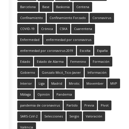
Barcelona
Base
Baskonia
Centena
Confinamiento
Confinamiento Forzado
Coronavirus
COVID-19
Crónica
CSKA
Cuarentena
Enfermedad
enfermedad por coronavirus
enfermedad por coronavirus 2019
Escolta
España
Estado
Estado de Alarma
Femenino
Formación
Gobierno
Gonzalo Micó_Tico-Javier
Información
Interior
Liga
Madrid
Mirotic
Movember
MVP
Málaga
Opinión
Pandemia
pandemia de coronavirus
Partido
Previa
Pívot
SARS-CoV-2
Selecciones
Sergio
Valoración
València