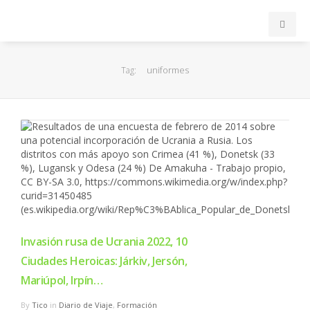
INICIO
uniformes
Tag:
ACB
EuroLeague
FEB
FIBA
Invasión rusa de Ucrania 2022, 10
OTROS
Ciudades Heroicas: Járkiv, Jersón,
Mariúpol, Irpín…
FORMACIÓN
By
Tico
in
Diario de Viaje
,
Formación