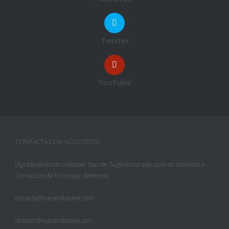
Twitter
YouTube
CONTACTA CON NOSOTROS
(Agradeceremos cualquier tipo de Sugerencia que quieras hacernos o
Corrección de Error que detectes):
contacto@vuestrobasket.com
director@vuestrobasket.com