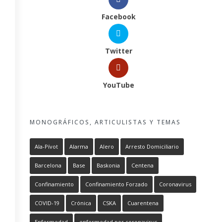
Facebook
Twitter
YouTube
MONOGRÁFICOS, ARTICULISTAS Y TEMAS
Ala-Pívot
Alarma
Alero
Arresto Domiciliario
Barcelona
Base
Baskonia
Centena
Confinamiento
Confinamiento Forzado
Coronavirus
COVID-19
Crónica
CSKA
Cuarentena
Enfermedad
enfermedad por coronavirus