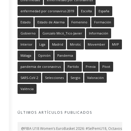
enfermedad por coronavirus 2019
Escolta
España
Estado
Estado de Alarma
Femenino
Formación
Gobierno
Gonzalo Micó_Tico-Javier
Información
Interior
Liga
Madrid
Mirotic
Movember
MVP
Málaga
Opinión
Pandemia
pandemia de coronavirus
Partido
Previa
Pívot
SARS-CoV-2
Selecciones
Sergio
Valoración
València
ÚLTIMOS ARTÍCULOS PUBLICADOS
@FIBA U18 Women’s EuroBasket 2026: #SelFemU18, Octavos