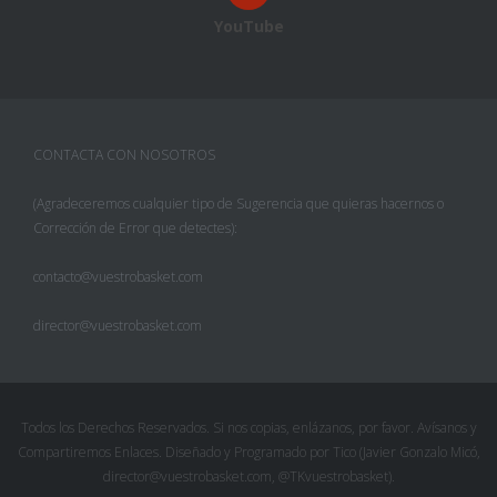
YouTube
CONTACTA CON NOSOTROS
(Agradeceremos cualquier tipo de Sugerencia que quieras hacernos o
Corrección de Error que detectes):
contacto@vuestrobasket.com
director@vuestrobasket.com
Todos los Derechos Reservados. Si nos copias, enlázanos, por favor. Avísanos y
Compartiremos Enlaces. Diseñado y Programado por Tico (Javier Gonzalo Micó,
director@vuestrobasket.com, @TKvuestrobasket).