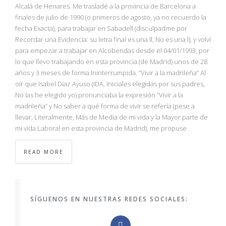
NBA
Alcalá de Henares. Me trasladé a la provincia de Barcelona a
finales de julio de 1990 (o primeros de agosto, ya no recuerdo la
fecha Exacta), para trabajar en Sabadell (disculpadme por
MULTIMEDIA
Recordar una Evidencia: su letra final es una ll, No es una l), y volví
para empezar a trabajar en Alcobendas desde el 04/01/1993, por
RIO 2016
lo que llevo trabajando en esta provincia (de Madrid) unos de 28
años y 3 meses de forma Ininterrumpida. “Vivir a la madrileña” Al
oír que Isabel Díaz Ayuso (IDA, Iniciales elegidas por sus padres,
No las he elegido yo) pronunciaba la expresión “Vivir a la
madrileña” y No saber a qué forma de vivir se refería (pese a
llevar, Literalmente, Más de Media de mi vida y la Mayor parte de
mi vida Laboral en esta provincia de Madrid), me propuse
READ MORE
SÍGUENOS EN NUESTRAS REDES SOCIALES: