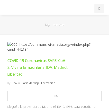
INICIO
turismo
Tag:
ACB
EuroLeague
FEB
COVID-19 Coronavirus SARS-CoV-
2: Vivir a la madrileña, IDA, Madrid,
FIBA
Libertad
By
Tico
in
Diario de Viaje
,
Formación
OTROS
0
FORMACIÓN
Llegué a la provincia de Madrid el 13/10/1986, para estudiar en