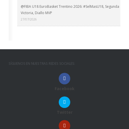
@FIBA U18 EuroBasket Trentino 2026: #SelMasU18, Segunda
Victoria, Diallo MVP
27/07/2026
SÍGUENOS EN NUESTRAS REDES SOCIALES:
Facebook
Twitter