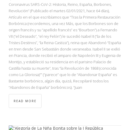
NBA
Coronavirus SARS-CoV-2: Historia, Reino, España, Borbones,
Revolución” (Publicado el martes 02/01/2021, hace 64 días),
Artículo en el que escribíamos que “Tras la Primera Restauración
MULTIMEDIA
Borbónica (recordemos, una vez Más, que los Borbones son de
origen francés y su “apellido francés” es “Bourbon”) a Fernando
RIO 2016
VII (“el Deseado”, “el rey Felón”) le sucedió Isabel II (“la de los
Tristes Destinos”, “la Reina Castiza”), reina que Abandonó “España
en tren desde San Sebastián donde veraneaba. Isabel II se exilió
en Francia, donde recibió el amparo de Napoleón III y Eugenia de
Montijo, y estableció su residencia en el parisino Palacio de
Castilla hasta su muerte”, tras “la Revolución de 1868 (conocida
como La Gloriosa)”” (“parece” que lo de “Abandonar España” es
Bastante borbónico, algún día, quizá, Recopilaré todos los
“Abandonos de España” borbónicos). “Juan
READ MORE