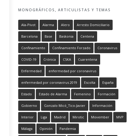
MONOGRÁFICOS, ARTICULISTAS Y TEMAS
Ala-Pívot
Alarma
Alero
Arresto Domiciliario
Barcelona
Base
Baskonia
Centena
Confinamiento
Confinamiento Forzado
Coronavirus
COVID-19
Crónica
CSKA
Cuarentena
Enfermedad
enfermedad por coronavirus
enfermedad por coronavirus 2019
Escolta
España
Estado
Estado de Alarma
Femenino
Formación
Gobierno
Gonzalo Micó_Tico-Javier
Información
Interior
Liga
Madrid
Mirotic
Movember
MVP
Málaga
Opinión
Pandemia