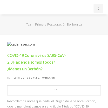
INICIO
Primera Restauración Borbónica
Tag:
ACB
EuroLeague
COVID-19 Coronavirus SARS-CoV-
FEB
2: ¿Hacienda somos todos?
¿Menos un Borbón?
FIBA
By
Tico
in
Diario de Viaje
,
Formación
OTROS
0
FORMACIÓN
Recordemos, antes que nada, el Origen de la palabra Borbón,
que lo mencionábamos en el Artículo Titulado “COVID-19