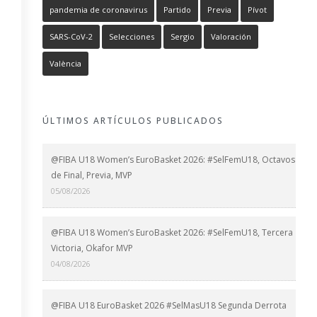
pandemia de coronavirus
Partido
Previa
Pívot
SARS-CoV-2
Selecciones
Sergio
Valoración
València
ÚLTIMOS ARTÍCULOS PUBLICADOS
@FIBA U18 Women’s EuroBasket 2026: #SelFemU18, Octavos
de Final, Previa, MVP
05/08/2026
@FIBA U18 Women’s EuroBasket 2026: #SelFemU18, Tercera
Victoria, Okafor MVP
04/08/2026
@FIBA U18 EuroBasket 2026 #SelMasU18 Segunda Derrota