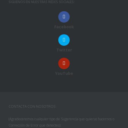
SÍGUENOS EN NUESTRAS REDES SOCIALES:
Facebook
Twitter
YouTube
CONTACTA CON NOSOTROS
(Agradeceremos cualquier tipo de Sugerencia que quieras hacernos o
Corrección de Error que detectes):