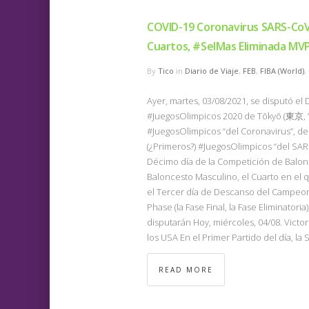
COVID-19 Coronavirus SARS-Co
Cuartos, #SelMas Eliminada MV
By
Tico
in
Diario de Viaje
,
FEB
,
FIBA (World)
,
Ayer, martes, 03/08/2021, se disputó el
#JuegosOlimpicos 2020 de Tōkyō (東京, “ca
#JuegosOlimpicos “del Coronavirus”, de 
(¿Primeros?) #JuegosOlimpicos “del SAR
Décimo día de la Competición de Balo
Baloncesto Masculino, el Cuarto en el
el Tercer día de Descanso del Campeonat
Phase (la Fase Final, la Fase Eliminatori
disputarán Hoy, miércoles, 04/08. Victo
los USA En el Primer Partido del día, l
READ MORE