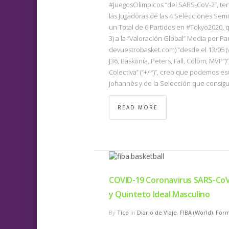
#JuegosOlimpicos “del SARS-CoV-2”, ten
las Jugadoras de las 4 Selecciones Semif
un Total de 6 Partidos en #Tokyo2020, 
3) a la “Valoración Global” Media por 
devuestrobasket.com) “desde el 13/05 (
J36, Baskonia, Peters, Fall, Colom, MVP”)
Colectiva” (“+/-“)”, creo que podemos esc
Johannès y de la Selección que consigu
READ MORE
COVID-19 Coronavirus SARS-Co
y Quinteto Ideal Masculino
By
Tico
in
Diario de Viaje
,
FIBA (World)
,
Form