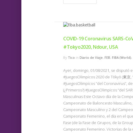
COVID-19 Coronavirus SARS-CoV
#Tokyo2020, Ndour, USA
By
Tico
in
Diario de Viaje
,
FEB
,
FIBA (World)
,
Ayer, domingo, 01/08/2021, se disputó 
#JuegosOlimpicos 2020 de Tōkyō (東京, “ca
#JuegosOlimpicos “del Coronavirus”, de 
(¿Primeros?) #JuegosOlimpicos “del SAR
Masculinas Este Octavo día de la Compe
Campeonato de Baloncesto Masculino, e
Campeonato Masculino y 2 del Campeon
Campeonato Femenino, el día en el que F
Fase (de la Fase de Grupos, de la Group
Campeonato Femenino. Victorias de la 