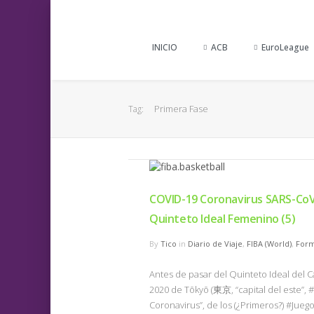
INICIO
ACB
EuroLeague
Primera Fase
Tag:
COVID-19 Coronavirus SARS-Co
Quinteto Ideal Femenino (5)
By
Tico
in
Diario de Viaje
,
FIBA (World)
,
Form
Antes de pasar del Quinteto Ideal del
2020 de Tōkyō (東京, “capital del este”, 
Coronavirus”, de los (¿Primeros?) #Jueg