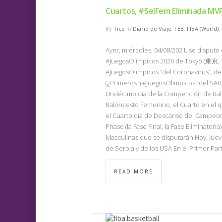
Cuartos, #SelFem Eliminada MV
By
Tico
in
Diario de Viaje
,
FEB
,
FIBA (World)
,
Ayer, miércoles, 04/08/2021, se disput
#JuegosOlimpicos 2020 de Tōkyō (東京, “ca
#JuegosOlimpicos “del Coronavirus”, de 
(¿Primeros?) #JuegosOlimpicos “del SAR
Undécimo día de la Competición de Ba
Baloncesto Femenino, el Cuarto en el 
el Cuarto día de Descanso del Campeonat
Phase (la Fase Final, la Fase Eliminator
Masculinas que se disputarán Hoy, jueve
de Serbia y de los USA En el Primer Par
READ MORE