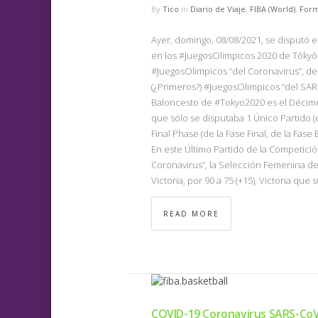
By
Tico
in
Diario de Viaje
,
FIBA (World)
,
Form
Ayer, domingo, 08/08/2021, se disputó e
en los #JuegosOlimpicos 2020 de Tōkyō (
#JuegosOlimpicos “del Coronavirus”, de 
(¿Primeros?) #JuegosOlimpicos “del SAR
Baloncesto de #Tokyo2020 es el Décimo
que sólo se disputaba 1 Único Partido (
Final Phase (de la Fase Final, de la Fas
En este Último Partido de la Competici
Coronavirus”, la Selección Femenina de 
Victoria, por 90 a 75 (+15), Victoria que
READ MORE
COVID-19 Coronavirus SARS-Co