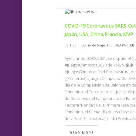
COVID-19 Coronavirus SARS-Co
Japón, USA, China, Francia, MVP
By
Tico
in
Diario de Viaje
,
FEB
,
FIBA (World)
,
Ayer, lunes, 02/08/2021, se disputó el 
#JuegosOlimpicos 2020 de Tōkyō (東京, “ca
#JuegosOlimpicos “del Coronavirus”, de 
(¿Primeros?) #JuegosOlimpicos “del SA
día de la Competición de Baloncesto d
Femenino, el Tercero en el que se dis
de Descanso del Campeonato de Balonces
Tercera “Ronda”) de la Primera Fase (d
Femenino, el Último día de esa Fase de Gr
de la Fase Eliminatoria), el día Previo a l
READ MORE