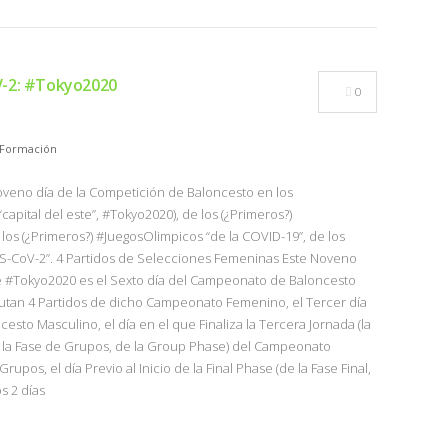
V-2: #Tokyo2020
0
Formación
Noveno día de la Competición de Baloncesto en los
pital del este”, #Tokyo2020), de los (¿Primeros?)
los (¿Primeros?) #JuegosOlimpicos “de la COVID-19”, de los
RS-CoV-2”. 4 Partidos de Selecciones Femeninas Este Noveno
e #Tokyo2020 es el Sexto día del Campeonato de Baloncesto
putan 4 Partidos de dicho Campeonato Femenino, el Tercer día
to Masculino, el día en el que Finaliza la Tercera Jornada (la
e la Fase de Grupos, de la Group Phase) del Campeonato
upos, el día Previo al Inicio de la Final Phase (de la Fase Final,
os 2 días