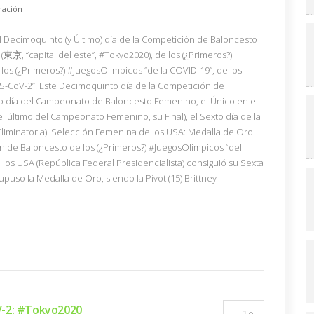
ación
l Decimoquinto (y Último) día de la Competición de Baloncesto
東京, “capital del este”, #Tokyo2020), de los (¿Primeros?)
los (¿Primeros?) #JuegosOlimpicos “de la COVID-19”, de los
S-CoV-2”. Este Decimoquinto día de la Competición de
 día del Campeonato de Baloncesto Femenino, el Único en el
el último del Campeonato Femenino, su Final), el Sexto día de la
e Eliminatoria). Selección Femenina de los USA: Medalla de Oro
ón de Baloncesto de los (¿Primeros?) #JuegosOlimpicos “del
los USA (República Federal Presidencialista) consiguió su Sexta
 supuso la Medalla de Oro, siendo la Pívot (15) Brittney
V-2: #Tokyo2020