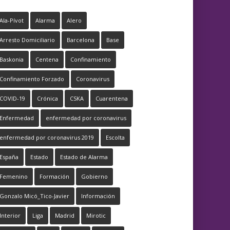
Ala-Pívot
Alarma
Alero
Arresto Domiciliario
Barcelona
Base
Baskonia
Centena
Confinamiento
Confinamiento Forzado
Coronavirus
COVID-19
Crónica
CSKA
Cuarentena
Enfermedad
enfermedad por coronavirus
enfermedad por coronavirus 2019
Escolta
España
Estado
Estado de Alarma
Femenino
Formación
Gobierno
Gonzalo Micó_Tico-Javier
Información
Interior
Liga
Madrid
Mirotic