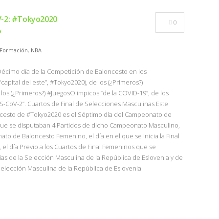
V-2: #Tokyo2020
0
P
Formación
,
NBA
 Décimo día de la Competición de Baloncesto en los
pital del este”, #Tokyo2020), de los (¿Primeros?)
los (¿Primeros?) #JuegosOlimpicos “de la COVID-19”, de los
S-CoV-2”. Cuartos de Final de Selecciones Masculinas Este
ncesto de #Tokyo2020 es el Séptimo día del Campeonato de
 que se disputaban 4 Partidos de dicho Campeonato Masculino,
o de Baloncesto Femenino, el día en el que se Inicia la Final
a), el día Previo a los Cuartos de Final Femeninos que se
rias de la Selección Masculina de la República de Eslovenia y de
a Selección Masculina de la República de Eslovenia