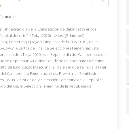
0
P
Formación
ó el Undécimo día de la Competición de Baloncesto en los
pital del este”, #Tokyo2020), de los (¿Primeros?)
los (¿Primeros?) #JuegosOlimpicos “de la COVID-19”, de los
S-CoV-2”. Cuartos de Final de Selecciones Femeninas Este
loncesto de #Tokyo2020 es el Séptimo día del Campeonato de
que se disputaban 4 Partidos de dicho Campeonato Femenino,
o de Baloncesto Masculino, el día en el que se Inicia la Final
ia) del Campeonato Femenino, el día Previo a las Semifinales
s, 05/08. Victorias de la Selección Femenina de la República
tido del día, la Selección Femenina de la República de