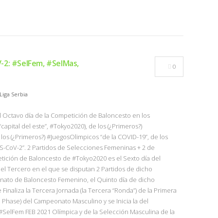
-2: #SelFem, #SelMas,
0
Liga Serbia
el Octavo día de la Competición de Baloncesto en los
pital del este”, #Tokyo2020), de los (¿Primeros?)
los (¿Primeros?) #JuegosOlimpicos “de la COVID-19”, de los
S-CoV-2”. 2 Partidos de Selecciones Femeninas + 2 de
tición de Baloncesto de #Tokyo2020 es el Sexto día del
l Tercero en el que se disputan 2 Partidos de dicho
ato de Baloncesto Femenino, el Quinto día de dicho
inaliza la Tercera Jornada (la Tercera “Ronda”) de la Primera
 Phase) del Campeonato Masculino y se Inicia la del
#SelFem FEB 2021 Olímpica y de la Selección Masculina de la