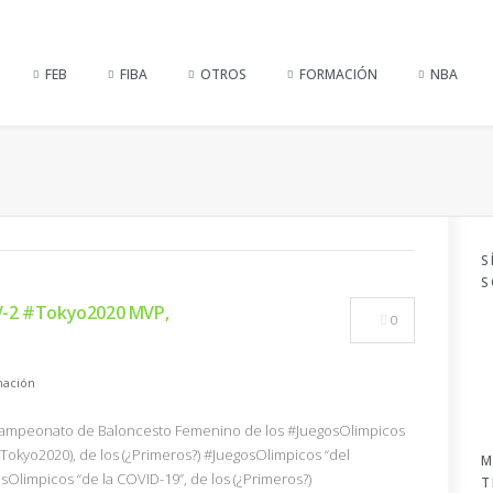
FEB
FIBA
OTROS
FORMACIÓN
NBA
S
S
V-2 #Tokyo2020 MVP,
0
ación
 Campeonato de Baloncesto Femenino de los #JuegosOlimpicos
#Tokyo2020), de los (¿Primeros?) #JuegosOlimpicos “del
M
osOlimpicos “de la COVID-19”, de los (¿Primeros?)
T