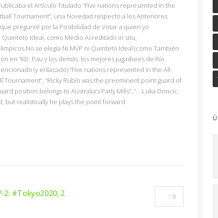
ublicaba el Artículo Titulado “Five nations represented in the
ketball Tournament”, una Novedad respecto a los Anteriores
que pregunté por la Posibilidad de Votar a quien yo
 Quinteto Ideal, como Medio Acreditado in situ,
mpicos No se elegía Ni MVP ni Quinteto Ideal (como También
 en “KD, Pau y los demás: los mejores jugadores de Río
mencionado (y enlazado) “Five nations represented in the All-
ll Tournament”, “Ricky Rubio was the preeminent point guard of
rd position belongs to Australia’s Patty Mills”, “… Luka Doncic.
, but realistically he plays the point forward
Ú
-2: #Tokyo2020, 2
0