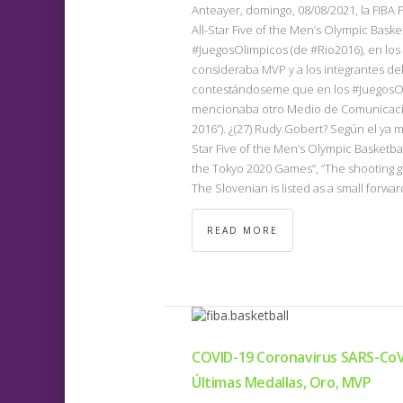
Anteayer, domingo, 08/08/2021, la FIBA P
All-Star Five of the Men’s Olympic Bas
#JuegosOlimpicos (de #Rio2016), en los 
consideraba MVP y a los integrantes del
contestándoseme que en los #JuegosOli
mencionaba otro Medio de Comunicación
2016”). ¿(27) Rudy Gobert? Según el ya 
Star Five of the Men’s Olympic Basketba
the Tokyo 2020 Games”, “The shooting gua
The Slovenian is listed as a small forward
READ MORE
COVID-19 Coronavirus SARS-CoV
Últimas Medallas, Oro, MVP