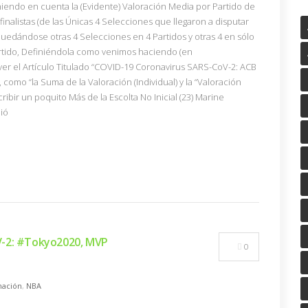
iendo en cuenta la (Evidente) Valoración Media por Partido de
inalistas (de las Únicas 4 Selecciones que llegaron a disputar
quedándose otras 4 Selecciones en 4 Partidos y otras 4 en sólo
Partido, Definiéndola como venimos haciendo (en
ver el Artículo Titulado “COVID-19 Coronavirus SARS-CoV-2: ACB
”, como “la Suma de la Valoración (Individual) y la “Valoración
ribir un poquito Más de la Escolta No Inicial (23) Marine
ió
V-2: #Tokyo2020, MVP
0
ación
,
NBA