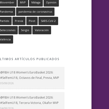
Movember
MVP
Málaga
Opinión
Pandemia
pandemia de coronavirus
Partido
Previa
Pívot
SARS-CoV-2
Selecciones
Sergio
Valoración
València
LTIMOS ARTÍCULOS PUBLICADOS
@FIBA U18 Women’s EuroBasket 2026:
#SelFemU18, Octavos de Final, Previa, MVP
05/08/2026
@FIBA U18 Women’s EuroBasket 2026:
#SelFemU18, Tercera Victoria, Okafor MVP
04/08/2026