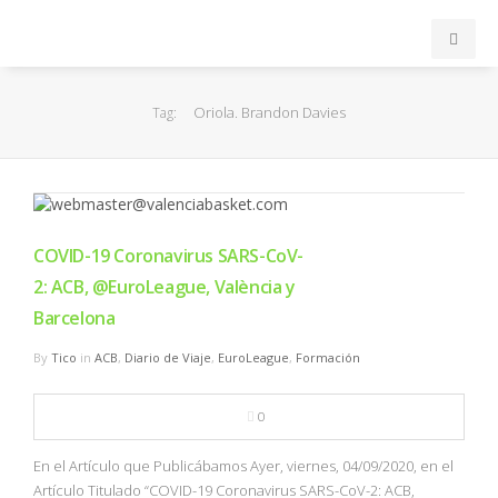
INICIO
Oriola. Brandon Davies
Tag:
ACB
EuroLeague
COVID-19 Coronavirus SARS-CoV-
FEB
2: ACB, @EuroLeague, València y
Barcelona
FIBA
By
Tico
in
ACB
,
Diario de Viaje
,
EuroLeague
,
Formación
OTROS
0
FORMACIÓN
En el Artículo que Publicábamos Ayer, viernes, 04/09/2020, en el
Artículo Titulado “COVID-19 Coronavirus SARS-CoV-2: ACB,