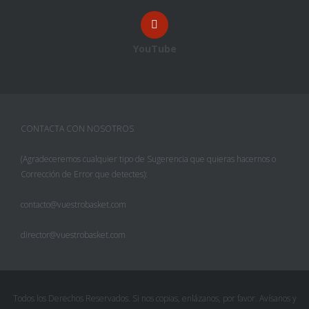
YouTube
CONTACTA CON NOSOTROS
(Agradeceremos cualquier tipo de Sugerencia que quieras hacernos o
Corrección de Error que detectes):
contacto@vuestrobasket.com
director@vuestrobasket.com
Todos los Derechos Reservados. Si nos copias, enlázanos, por favor. Avísanos y