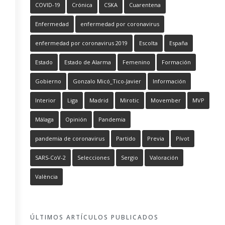
COVID-19
Crónica
CSKA
Cuarentena
Enfermedad
enfermedad por coronavirus
enfermedad por coronavirus 2019
Escolta
España
Estado
Estado de Alarma
Femenino
Formación
Gobierno
Gonzalo Micó_Tico-Javier
Información
Interior
Liga
Madrid
Mirotic
Movember
MVP
Málaga
Opinión
Pandemia
pandemia de coronavirus
Partido
Previa
Pívot
SARS-CoV-2
Selecciones
Sergio
Valoración
València
ÚLTIMOS ARTÍCULOS PUBLICADOS