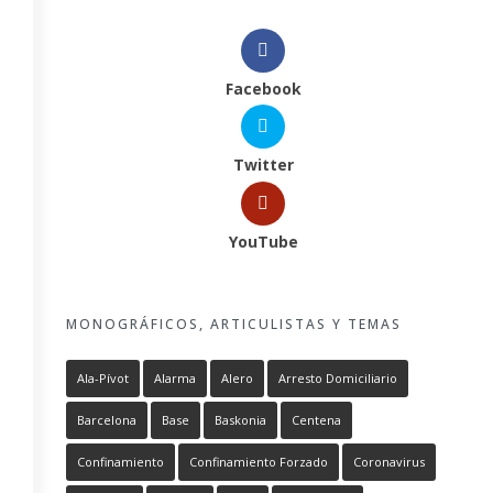
Facebook
Twitter
YouTube
MONOGRÁFICOS, ARTICULISTAS Y TEMAS
Ala-Pívot
Alarma
Alero
Arresto Domiciliario
Barcelona
Base
Baskonia
Centena
Confinamiento
Confinamiento Forzado
Coronavirus