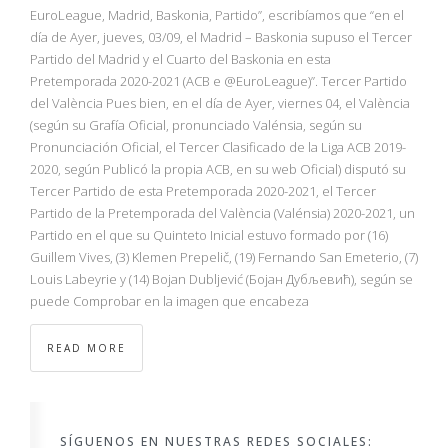
NBA
EuroLeague, Madrid, Baskonia, Partido”, escribíamos que “en el
día de Ayer, jueves, 03/09, el Madrid – Baskonia supuso el Tercer
Partido del Madrid y el Cuarto del Baskonia en esta
MULTIMEDIA
Pretemporada 2020-2021 (ACB e @EuroLeague)”. Tercer Partido
del València Pues bien, en el día de Ayer, viernes 04, el València
RIO 2016
(según su Grafía Oficial, pronunciado Valénsia, según su
Pronunciación Oficial, el Tercer Clasificado de la Liga ACB 2019-
2020, según Publicó la propia ACB, en su web Oficial) disputó su
Tercer Partido de esta Pretemporada 2020-2021, el Tercer
Partido de la Pretemporada del València (Valénsia) 2020-2021, un
Partido en el que su Quinteto Inicial estuvo formado por (16)
Guillem Vives, (3) Klemen Prepelič, (19) Fernando San Emeterio, (7)
Louis Labeyrie y (14) Bojan Dubljević (Бојан Дубљевић), según se
puede Comprobar en la imagen que encabeza
READ MORE
SÍGUENOS EN NUESTRAS REDES SOCIALES: