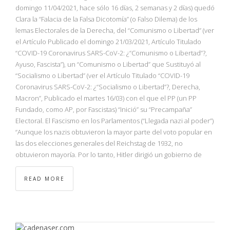
NBA
domingo 11/04/2021, hace sólo 16 días, 2 semanas y 2 días) quedó
Clara la “Falacia de la Falsa Dicotomía” (o Falso Dilema) de los
lemas Electorales de la Derecha, del “Comunismo o Libertad” (ver
MULTIMEDIA
el Artículo Publicado el domingo 21/03/2021, Artículo Titulado
“COVID-19 Coronavirus SARS-CoV-2: ¿“Comunismo o Libertad”?,
RIO 2016
Ayuso, Fascista”), un “Comunismo o Libertad” que Sustituyó al
“Socialismo o Libertad” (ver el Artículo Titulado “COVID-19
Coronavirus SARS-CoV-2: ¿“Socialismo o Libertad”?, Derecha,
Macron”, Publicado el martes 16/03) con el que el PP (un PP
Fundado, como AP, por Fascistas) “Inició” su “Precampaña”
Electoral. El Fascismo en los Parlamentos (“Llegada nazi al poder”)
“Aunque los nazis obtuvieron la mayor parte del voto popular en
las dos elecciones generales del Reichstag de 1932, no
obtuvieron mayoría. Por lo tanto, Hitler dirigió un gobierno de
READ MORE