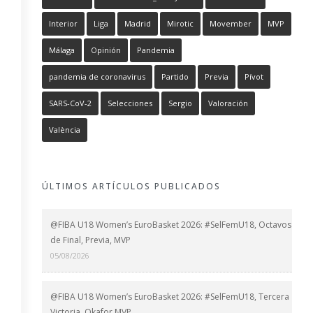
Interior
Liga
Madrid
Mirotic
Movember
MVP
Málaga
Opinión
Pandemia
pandemia de coronavirus
Partido
Previa
Pívot
SARS-CoV-2
Selecciones
Sergio
Valoración
València
ÚLTIMOS ARTÍCULOS PUBLICADOS
@FIBA U18 Women’s EuroBasket 2026: #SelFemU18, Octavos
de Final, Previa, MVP
05/08/2026
@FIBA U18 Women’s EuroBasket 2026: #SelFemU18, Tercera
Victoria, Okafor MVP