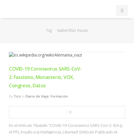
INICIO
Isabel Díaz Ayuso
Tag:
ACB
EuroLeague
COVID-19 Coronavirus SARS-CoV-
FEB
2: Fascismo, Monasterio, VOX,
Congreso, Datos
FIBA
By
Tico
in
Diario de Viaje
,
Formación
OTROS
0
FORMACIÓN
En el Artículo Titulado “COVID-19 Coronavirus SARS-CoV-2: IDA (y
el PP), Insulto a la Inteligencia, Libertad” (Artículo Publicado el