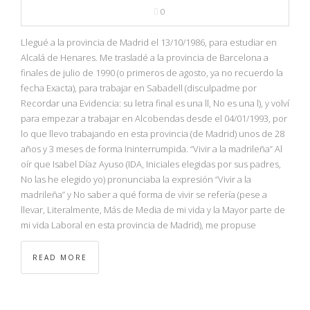
0
Llegué a la provincia de Madrid el 13/10/1986, para estudiar en
Alcalá de Henares. Me trasladé a la provincia de Barcelona a
finales de julio de 1990 (o primeros de agosto, ya no recuerdo la
fecha Exacta), para trabajar en Sabadell (disculpadme por
Recordar una Evidencia: su letra final es una ll, No es una l), y volví
para empezar a trabajar en Alcobendas desde el 04/01/1993, por
lo que llevo trabajando en esta provincia (de Madrid) unos de 28
años y 3 meses de forma Ininterrumpida. “Vivir a la madrileña” Al
oír que Isabel Díaz Ayuso (IDA, Iniciales elegidas por sus padres,
No las he elegido yo) pronunciaba la expresión “Vivir a la
madrileña” y No saber a qué forma de vivir se refería (pese a
llevar, Literalmente, Más de Media de mi vida y la Mayor parte de
mi vida Laboral en esta provincia de Madrid), me propuse
READ MORE