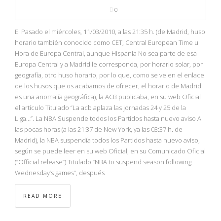
0
El Pasado el miércoles, 11/03/2010, a las 21:35 h. (de Madrid, huso
horario también conocido como CET, Central European Time u
Hora de Europa Central, aunque Hispania No sea parte de esa
Europa Central y a Madrid le corresponda, por horario solar, por
geografía, otro huso horario, por lo que, como se ve en el enlace
de los husos que os acabamos de ofrecer, el horario de Madrid
es una anomalía geográfica), la ACB publicaba, en su web Oficial
el artículo Titulado “La acb aplaza las jornadas 24 y 25 de la
Liga…”. La NBA Suspende todos los Partidos hasta nuevo aviso A
las pocas horas (a las 21:37 de New York, ya las 03:37 h. de
Madrid), la NBA suspendía todos los Partidos hasta nuevo aviso,
según se puede leer en su web Oficial, en su Comunicado Oficial
(“Official release”) Titulado “NBA to suspend season following
Wednesday’s games”, después
READ MORE