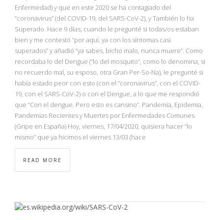
NBA
Enfermedad) y que en este 2020 se ha contagiado del
“coronavirus” (del COVID-19, del SARS-CoV-2), y También lo ha
Superado. Hace 9 días, cuando le pregunté si todas/os estaban
MULTIMEDIA
bien y me contestó “por aquí, ya con los síntomas casi
superados” y añadió “ya sabes, bicho malo, nunca muere”. Como
RIO 2016
recordaba lo del Dengue (“lo del mosquito”, como lo denomina, si
no recuerdo mal, su esposo, otra Gran Per-So-Na), le pregunté si
había estado peor con esto (con el “coronavirus”, con el COVID-
19, con el SARS-CoV-2) o con el Dengue, a lo que me respondió
que “Con el dengue. Pero esto es cansino”. Pandemia, Epidemia,
Pandemias Recientes y Muertes por Enfermedades Comunes
(Gripe en España) Hoy, viernes, 17/04/2020, quisiera hacer “lo
mismo” que ya hicimos el viernes 13/03 (hace
READ MORE