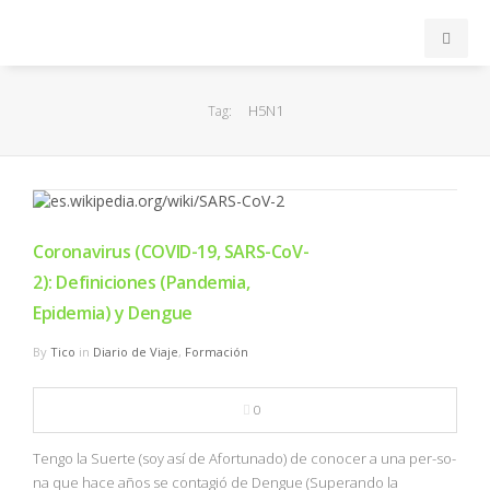
INICIO
H5N1
Tag:
ACB
EuroLeague
Coronavirus (COVID-19, SARS-CoV-
FEB
2): Definiciones (Pandemia,
Epidemia) y Dengue
FIBA
By
Tico
in
Diario de Viaje
,
Formación
OTROS
0
FORMACIÓN
Tengo la Suerte (soy así de Afortunado) de conocer a una per-so-
na que hace años se contagió de Dengue (Superando la