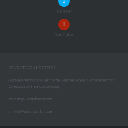
Twitter
YouTube
CONTACTA CON NOSOTROS
(Agradeceremos cualquier tipo de Sugerencia que quieras hacernos o
Corrección de Error que detectes):
contacto@vuestrobasket.com
director@vuestrobasket.com