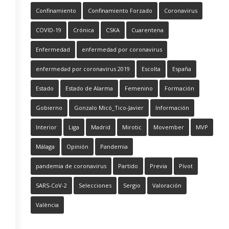
Confinamiento
Confinamiento Forzado
Coronavirus
COVID-19
Crónica
CSKA
Cuarentena
Enfermedad
enfermedad por coronavirus
enfermedad por coronavirus 2019
Escolta
España
Estado
Estado de Alarma
Femenino
Formación
Gobierno
Gonzalo Micó_Tico-Javier
Información
Interior
Liga
Madrid
Mirotic
Movember
MVP
Málaga
Opinión
Pandemia
pandemia de coronavirus
Partido
Previa
Pívot
SARS-CoV-2
Selecciones
Sergio
Valoración
València