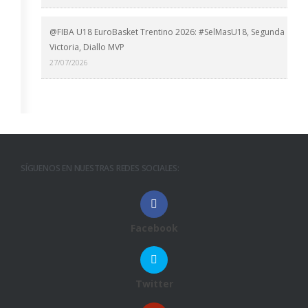
@FIBA U18 EuroBasket Trentino 2026: #SelMasU18, Segunda
Victoria, Diallo MVP
27/07/2026
SÍGUENOS EN NUESTRAS REDES SOCIALES:
Facebook
Twitter