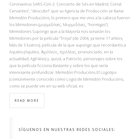
Coronavirus SARS-CoV-2: Concierto de Sés en Madrid, Corral
Cervantes”, “descubrí” que su Agencia de Producción se llama
Mirmidón Producións, lo primero que me vino a la cabeza fueron
los Mirmidones (μυρμιδόνες, Μυρμιδόνες, “hormigas”).
Mirmidones Supongo que a la Mayoría nos sonarán los
Mirmidones por la película “Troya” (de 2004, ya tiene 17 añitos,
Más de 3 lustros), película de la que supongo que recordaréis a
Aquiles (Aquileo, Ἀχιλλεύς, Αχιλλέας, pronunciado, en la
actualidad, Agil-léas) y, quizá, a Patroclo, personajes sobre los
que la película ficciona Bastante y sobre los que sería
interesante profundizar. Mirmidón Producións El Logotipo
(comúnmente conocido como Logo) de Mirmidón Producións,
como se puede ver en su web oficial, es
READ MORE
SÍGUENOS EN NUESTRAS REDES SOCIALES: