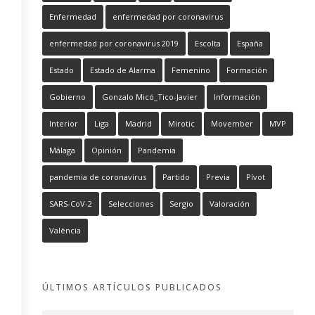
Enfermedad
enfermedad por coronavirus
enfermedad por coronavirus 2019
Escolta
España
Estado
Estado de Alarma
Femenino
Formación
Gobierno
Gonzalo Micó_Tico-Javier
Información
Interior
Liga
Madrid
Mirotic
Movember
MVP
Málaga
Opinión
Pandemia
pandemia de coronavirus
Partido
Previa
Pívot
SARS-CoV-2
Selecciones
Sergio
Valoración
València
ÚLTIMOS ARTÍCULOS PUBLICADOS