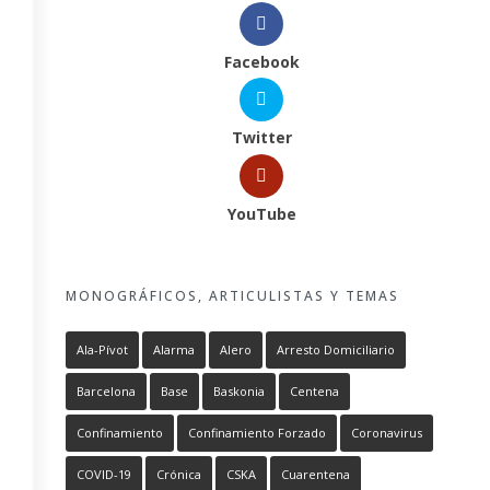
Facebook
Twitter
YouTube
MONOGRÁFICOS, ARTICULISTAS Y TEMAS
Ala-Pívot
Alarma
Alero
Arresto Domiciliario
Barcelona
Base
Baskonia
Centena
Confinamiento
Confinamiento Forzado
Coronavirus
COVID-19
Crónica
CSKA
Cuarentena