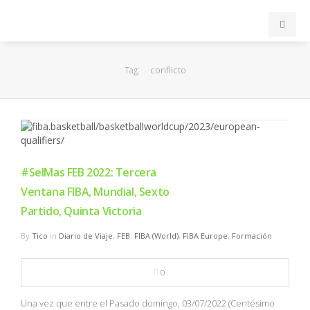
INICIO
conflicto
Tag:
ACB
EuroLeague
FEB
#SelMas FEB 2022: Tercera
Ventana FIBA, Mundial, Sexto
FIBA
Partido, Quinta Victoria
By
Tico
in
Diario de Viaje
,
FEB
,
FIBA (World)
,
FIBA Europe
,
Formación
OTROS
0
FORMACIÓN
Una vez que entre el Pasado domingo, 03/07/2022 (Centésimo