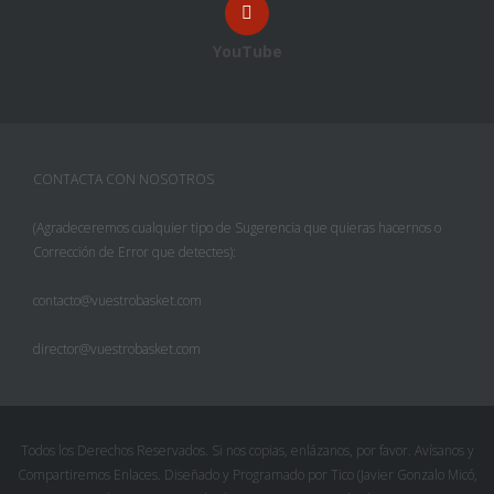
YouTube
CONTACTA CON NOSOTROS
(Agradeceremos cualquier tipo de Sugerencia que quieras hacernos o
Corrección de Error que detectes):
contacto@vuestrobasket.com
director@vuestrobasket.com
Todos los Derechos Reservados. Si nos copias, enlázanos, por favor. Avísanos y
Compartiremos Enlaces. Diseñado y Programado por Tico (Javier Gonzalo Micó,