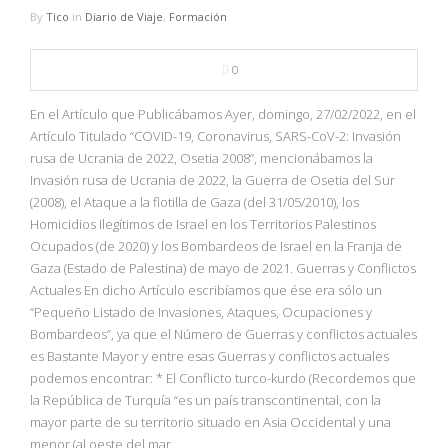
By
Tico
in
Diario de Viaje
,
Formación
0
En el Artículo que Publicábamos Ayer, domingo, 27/02/2022, en el
Artículo Titulado “COVID-19, Coronavirus, SARS-CoV-2: Invasión
rusa de Ucrania de 2022, Osetia 2008”, mencionábamos la
Invasión rusa de Ucrania de 2022, la Guerra de Osetia del Sur
(2008), el Ataque a la flotilla de Gaza (del 31/05/2010), los
Homicidios Ilegítimos de Israel en los Territorios Palestinos
Ocupados (de 2020) y los Bombardeos de Israel en la Franja de
Gaza (Estado de Palestina) de mayo de 2021. Guerras y Conflictos
Actuales En dicho Artículo escribíamos que ése era sólo un
“Pequeño Listado de Invasiones, Ataques, Ocupaciones y
Bombardeos”, ya que el Número de Guerras y conflictos actuales
es Bastante Mayor y entre esas Guerras y conflictos actuales
podemos encontrar: * El Conflicto turco-kurdo (Recordemos que
la República de Turquía “es un país transcontinental, con la
mayor parte de su territorio situado en Asia Occidental y una
menor (al oeste del mar