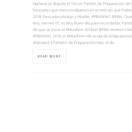
Mañana se dispute el Tercer Partido de Preparación de la
Descartes que mencionábamos en el Artículo que Public
2018: Descartes (Araújo y Abalde, #FIBAWWC @FIBA, Ouviñ
Hoy, viernes 07, es Muy Buen día para recordarlas. Part
de que se Inicie el #MunFem 2018 (el @FIBA Women’s Bas
#FIBAWWC 2018, el #MunFem «de la isla de la Macaronesi
disputará 4 Partidos de Preparación Más: el de
READ MORE