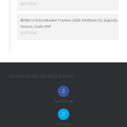
28/07/2026
@FIBA U18 EuroBasket Trentino 2026: #SelMasU18, Segunda
Victoria, Diallo MVP
27/07/2026
SÍGUENOS EN NUESTRAS REDES SOCIALES:
Facebook
Twitter