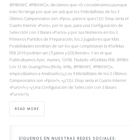
NBA
@FIBAWC, #FIBAWC)«, decíamos que «Si consideramos (aunque
esto No tenga por qué ser así) que los 9 Medallistas de los 3
Últimos Campeonatos son «Fijos», parece que (12) I. Diop sería el
MULTIMEDIA
Cuarto Interior «Puro», por lo que, para una Configuración de
Selección con 3 Bases «Puros» y por sus Números en los 3
RIO 2016
Primeros Partidos de Preparación, los 2 Jugadores que Más
Posibilidades tendrían de ser los que completaran la #SelMas
FEB 2019 podrían ser (7) Jaime y (33) Beirán«. Y en el que
Publicábamos Ayer, martes, 13/08, Titulado «#SelMas FEB, @FIBA:
Los 12 de Guangzhou (Ricky, Willy, @FIBAWC, #FIBAWC)«,
empezábamos a Analizarlo («¿Los 9 Medallistas de los 3 Últimos
Campeonatos son «Fijos»?«, «¿(12) I. Diop sería el Cuarto Interior
«Puro»?» y «¿Una Configuración de Selección con 3 Bases
«Puros»?«).
READ MORE
SÍGUENOS EN NUESTRAS REDES SOCIALES: