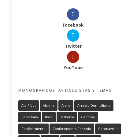
Facebook
Twitter
YouTube
MONOGRÁFICOS, ARTICULISTAS Y TEMAS
Ala-Pívot
Alarma
Alero
Arresto Domiciliario
Barcelona
Base
Baskonia
Centena
Confinamiento
Confinamiento Forzado
Coronavirus