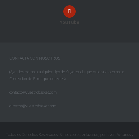
YouTube
CONTACTA CON NOSOTROS
(Agradeceremos cualquier tipo de Sugerencia que quieras hacernos o
Corrección de Error que detectes):
contacto@vuestrobasket.com
director@vuestrobasket.com
Todos los Derechos Reservados. Si nos copias, enlázanos, por favor. Avísanos y