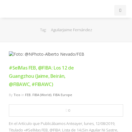
INICIO
AguilarJaime Fernández
Tag:
ACB
EuroLeague
#SelMas FEB, @FIBA: Los 12 de
FEB
Guangzhou (Jaime, Beirán,
@FIBAWC, #FIBAWC)
FIBA
By
Tico
in
FEB
,
FIBA (World)
,
FIBA Europe
OTROS
0
FORMACIÓN
En el Artículo que Publicábamos Anteayer, lunes, 12/08/2019,
Titulado «#SelMas FEB, @FIBA: Lista de 14 (Sin Aguilar Ni Sastre,